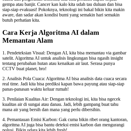
gempa atau banjir. Cancer kan kalo kita udah tau duluan dan bisa
siap-siap evakuasi! Pokoknya, teknologi ini bakal bikin kita makin
aware, dan sadar akan kondisi bumi yang semakin hari semakin
butuh perhatian kita.
Cara Kerja Algoritma AI dalam
Memantau Alam
1. Pendeteksian Visual: Dengan AI, kita bisa memantau via gambar
satelit. Algoritma AI untuk analisis lingkungan bisa ngasih insight
tentang perubahan hutan atau kenaikan air laut. Serasa punya
CCTV buat planet, bro!
2. Analisis Pola Cuaca: Algoritma AI bisa analisis data cuaca secara
real time. Jadi kita bisa prediksi kapan bawa payung atau siap-siap
panas-panasan waktu keluar rumah!
3. Penilaian Kualitas Air: Dengan teknologi ini, kita bisa ngecek
kualitas air di sungai atau danau. Jadi, lebih gampang buat tahu
mana air yang bersih dan mana yang perlu dibersihin.
4. Pemantauan Emisi Karbon: Gak cuma bikin ribet orang kantoran,
algoritma AI juga bisa bantu deteksi emisi karbon dan mengurangi
polusi. Bikin udara kita lebih fresh!