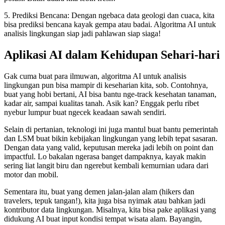
5. Prediksi Bencana: Dengan ngebaca data geologi dan cuaca, kita
bisa prediksi bencana kayak gempa atau badai. Algoritma AI untuk
analisis lingkungan siap jadi pahlawan siap siaga!
Aplikasi AI dalam Kehidupan Sehari-hari
Gak cuma buat para ilmuwan, algoritma AI untuk analisis
lingkungan pun bisa mampir di keseharian kita, sob. Contohnya,
buat yang hobi bertani, AI bisa bantu nge-track kesehatan tanaman,
kadar air, sampai kualitas tanah. Asik kan? Enggak perlu ribet
nyebur lumpur buat ngecek keadaan sawah sendiri.
Selain di pertanian, teknologi ini juga mantul buat bantu pemerintah
dan LSM buat bikin kebijakan lingkungan yang lebih tepat sasaran.
Dengan data yang valid, keputusan mereka jadi lebih on point dan
impactful. Lo bakalan ngerasa banget dampaknya, kayak makin
sering liat langit biru dan ngerebut kembali kemurnian udara dari
motor dan mobil.
Sementara itu, buat yang demen jalan-jalan alam (hikers dan
travelers, tepuk tangan!), kita juga bisa nyimak atau bahkan jadi
kontributor data lingkungan. Misalnya, kita bisa pake aplikasi yang
didukung AI buat input kondisi tempat wisata alam. Bayangin,