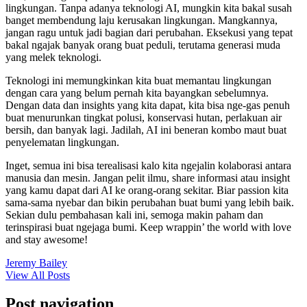
lingkungan. Tanpa adanya teknologi AI, mungkin kita bakal susah
banget membendung laju kerusakan lingkungan. Mangkannya,
jangan ragu untuk jadi bagian dari perubahan. Eksekusi yang tepat
bakal ngajak banyak orang buat peduli, terutama generasi muda
yang melek teknologi.
Teknologi ini memungkinkan kita buat memantau lingkungan
dengan cara yang belum pernah kita bayangkan sebelumnya.
Dengan data dan insights yang kita dapat, kita bisa nge-gas penuh
buat menurunkan tingkat polusi, konservasi hutan, perlakuan air
bersih, dan banyak lagi. Jadilah, AI ini beneran kombo maut buat
penyelematan lingkungan.
Inget, semua ini bisa terealisasi kalo kita ngejalin kolaborasi antara
manusia dan mesin. Jangan pelit ilmu, share informasi atau insight
yang kamu dapat dari AI ke orang-orang sekitar. Biar passion kita
sama-sama nyebar dan bikin perubahan buat bumi yang lebih baik.
Sekian dulu pembahasan kali ini, semoga makin paham dan
terinspirasi buat ngejaga bumi. Keep wrappin’ the world with love
and stay awesome!
Jeremy Bailey
View All Posts
Post navigation