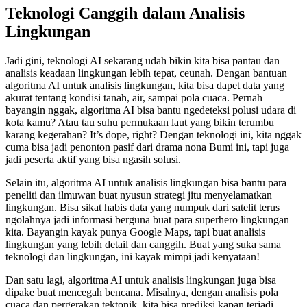
Teknologi Canggih dalam Analisis
Lingkungan
Jadi gini, teknologi AI sekarang udah bikin kita bisa pantau dan
analisis keadaan lingkungan lebih tepat, ceunah. Dengan bantuan
algoritma AI untuk analisis lingkungan, kita bisa dapet data yang
akurat tentang kondisi tanah, air, sampai pola cuaca. Pernah
bayangin nggak, algoritma AI bisa bantu ngedeteksi polusi udara di
kota kamu? Atau tau suhu permukaan laut yang bikin terumbu
karang kegerahan? It’s dope, right? Dengan teknologi ini, kita nggak
cuma bisa jadi penonton pasif dari drama nona Bumi ini, tapi juga
jadi peserta aktif yang bisa ngasih solusi.
Selain itu, algoritma AI untuk analisis lingkungan bisa bantu para
peneliti dan ilmuwan buat nyusun strategi jitu menyelamatkan
lingkungan. Bisa sikat habis data yang numpuk dari satelit terus
ngolahnya jadi informasi berguna buat para superhero lingkungan
kita. Bayangin kayak punya Google Maps, tapi buat analisis
lingkungan yang lebih detail dan canggih. Buat yang suka sama
teknologi dan lingkungan, ini kayak mimpi jadi kenyataan!
Dan satu lagi, algoritma AI untuk analisis lingkungan juga bisa
dipake buat mencegah bencana. Misalnya, dengan analisis pola
cuaca dan pergerakan tektonik, kita bisa prediksi kapan terjadi