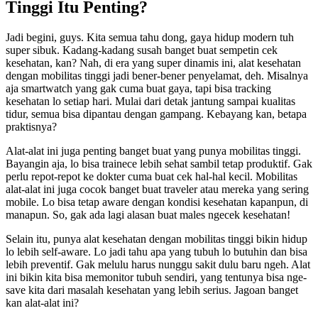
Tinggi Itu Penting?
Jadi begini, guys. Kita semua tahu dong, gaya hidup modern tuh
super sibuk. Kadang-kadang susah banget buat sempetin cek
kesehatan, kan? Nah, di era yang super dinamis ini, alat kesehatan
dengan mobilitas tinggi jadi bener-bener penyelamat, deh. Misalnya
aja smartwatch yang gak cuma buat gaya, tapi bisa tracking
kesehatan lo setiap hari. Mulai dari detak jantung sampai kualitas
tidur, semua bisa dipantau dengan gampang. Kebayang kan, betapa
praktisnya?
Alat-alat ini juga penting banget buat yang punya mobilitas tinggi.
Bayangin aja, lo bisa trainece lebih sehat sambil tetap produktif. Gak
perlu repot-repot ke dokter cuma buat cek hal-hal kecil. Mobilitas
alat-alat ini juga cocok banget buat traveler atau mereka yang sering
mobile. Lo bisa tetap aware dengan kondisi kesehatan kapanpun, di
manapun. So, gak ada lagi alasan buat males ngecek kesehatan!
Selain itu, punya alat kesehatan dengan mobilitas tinggi bikin hidup
lo lebih self-aware. Lo jadi tahu apa yang tubuh lo butuhin dan bisa
lebih preventif. Gak melulu harus nunggu sakit dulu baru ngeh. Alat
ini bikin kita bisa memonitor tubuh sendiri, yang tentunya bisa nge-
save kita dari masalah kesehatan yang lebih serius. Jagoan banget
kan alat-alat ini?