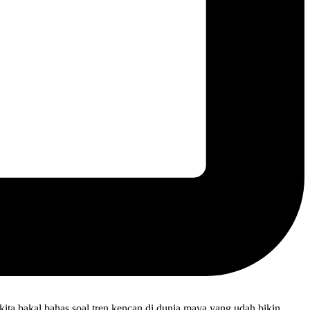
kita bakal bahas soal tren kencan di dunia maya yang udah bikin