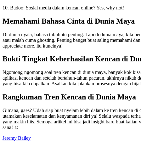
10. Badoo: Sosial media dalam kencan online? Yes, why not!
Memahami Bahasa Cinta di Dunia Maya
Di dunia nyata, bahasa tubuh itu penting. Tapi di dunia maya, kita per
atau malah cuma ghosting. Penting banget buat saling memahami dan ko
appreciate more, itu kuncinya!
Bukti Tingkat Keberhasilan Kencan di D
Ngomong-ngomong soal tren kencan di dunia maya, banyak kok kisah s
aplikasi kencan dan setelah bertahun-tahun pacaran, akhirnya nikah 
yang bisa kita dapatkan. Asalkan kita jalankan prosesnya dengan bij
Rangkuman Tren Kencan di Dunia Maya
Gimana, gaes? Udah siap buat nyelam lebih dalam ke tren kencan di d
utamakan keselamatan dan kenyamanan diri ya! Selalu waspada terhada
yang makin hits. Semoga artikel ini bisa jadi insight baru buat kalia
sana! ☺️
Jeremy Bailey