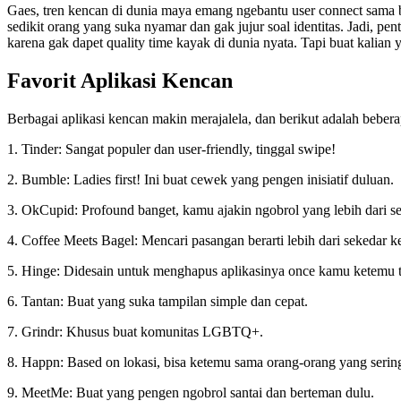
Gaes, tren kencan di dunia maya emang ngebantu user connect sama b
sedikit orang yang suka nyamar dan gak jujur soal identitas. Jadi, pen
karena gak dapet quality time kayak di dunia nyata. Tapi buat kalian 
Favorit Aplikasi Kencan
Berbagai aplikasi kencan makin merajalela, dan berikut adalah beberap
1. Tinder: Sangat populer dan user-friendly, tinggal swipe!
2. Bumble: Ladies first! Ini buat cewek yang pengen inisiatif duluan.
3. OkCupid: Profound banget, kamu ajakin ngobrol yang lebih dari s
4. Coffee Meets Bagel: Mencari pasangan berarti lebih dari sekedar k
5. Hinge: Didesain untuk menghapus aplikasinya once kamu ketemu 
6. Tantan: Buat yang suka tampilan simple dan cepat.
7. Grindr: Khusus buat komunitas LGBTQ+.
8. Happn: Based on lokasi, bisa ketemu sama orang-orang yang sering
9. MeetMe: Buat yang pengen ngobrol santai dan berteman dulu.