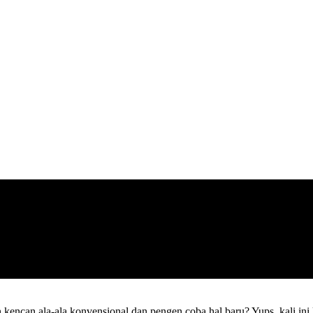
kencan ala-ala konvensional dan pengen coba hal baru? Yups, kali ini 