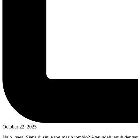
October 22, 2025
Halo, gaes! Siapa di sini yang masih jomblo? Atau udah jenuh dengan 