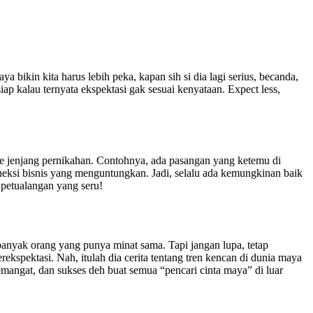
a bikin kita harus lebih peka, kapan sih si dia lagi serius, becanda,
ap kalau ternyata ekspektasi gak sesuai kenyataan. Expect less,
ke jenjang pernikahan. Contohnya, ada pasangan yang ketemu di
oneksi bisnis yang menguntungkan. Jadi, selalu ada kemungkinan baik
 petualangan yang seru!
banyak orang yang punya minat sama. Tapi jangan lupa, tetap
spektasi. Nah, itulah dia cerita tentang tren kencan di dunia maya
semangat, dan sukses deh buat semua “pencari cinta maya” di luar