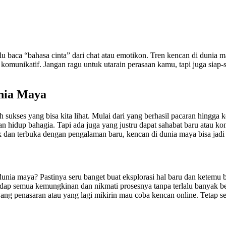
lu baca “bahasa cinta” dari chat atau emotikon. Tren kencan di dunia may
munikatif. Jangan ragu untuk utarain perasaan kamu, tapi juga siap-si
unia Maya
ukses yang bisa kita lihat. Mulai dari yang berhasil pacaran hingga 
dan hidup bahagia. Tapi ada juga yang justru dapat sahabat baru atau k
ak dan terbuka dengan pengalaman baru, kencan di dunia maya bisa jadi
unia maya? Pastinya seru banget buat eksplorasi hal baru dan ketemu 
p semua kemungkinan dan nikmati prosesnya tanpa terlalu banyak berek
n yang penasaran atau yang lagi mikirin mau coba kencan online. Tetap 