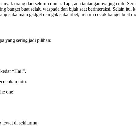
anyak orang dari seluruh dunia. Tapi, ada tantangannya juga nih! Seri
ting banget buat selalu waspada dan bijak saat berinteraksi. Selain itu
yang suka main gadget dan gak suka ribet, tren ini cocok banget buat di
a yang sering jadi pilihan:
ekedar “Hai!”.
ecocokan foto.
the one!
 lewat di sekitarmu.