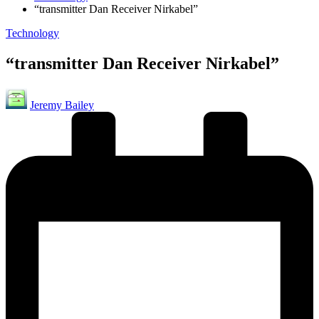
“transmitter Dan Receiver Nirkabel”
Posted
Technology
in
“transmitter Dan Receiver Nirkabel”
Posted
Jeremy Bailey
by