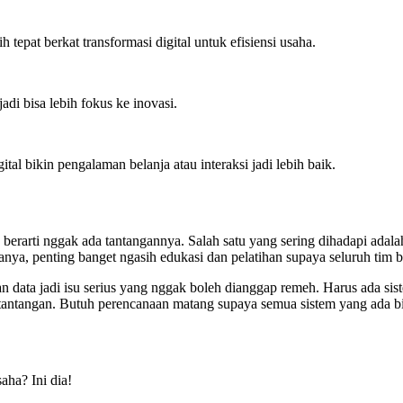
 tepat berkat transformasi digital untuk efisiensi usaha.
adi bisa lebih fokus ke inovasi.
al bikin pengalaman belanja atau interaksi jadi lebih baik.
n berarti nggak ada tantangannya. Salah satu yang sering dihadapi adala
nya, penting banget ngasih edukasi dan pelatihan supaya seluruh tim b
nan data jadi isu serius yang nggak boleh dianggap remeh. Harus ada s
i tantangan. Butuh perencanaan matang supaya semua sistem yang ada b
aha? Ini dia!