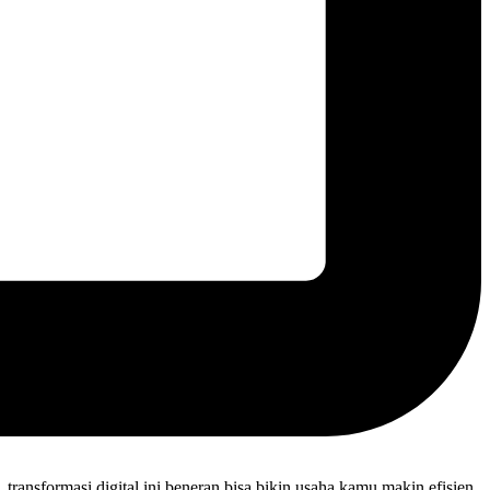
 transformasi digital ini beneran bisa bikin usaha kamu makin efisien