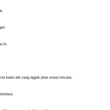
t.
get.
a lo.
visi kalau ada yang nggak jalan sesuai rencana.
nformasi.