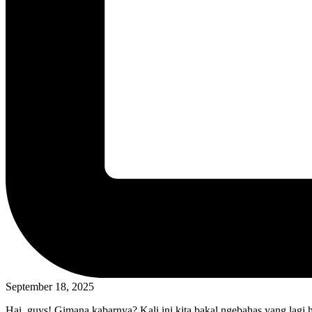
September 18, 2025
Hai, guys! Gimana kabarnya? Kali ini kita bakal ngebahas yang lagi ha