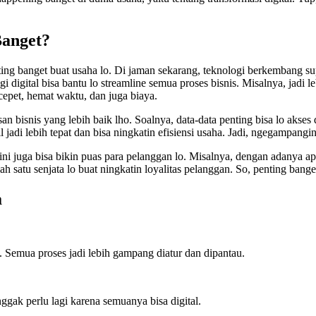
Banget?
enting banget buat usaha lo. Di jaman sekarang, teknologi berkembang s
gi digital bisa bantu lo streamline semua proses bisnis. Misalnya, jadi
cepet, hemat waktu, dan juga biaya.
an bisnis yang lebih baik lho. Soalnya, data-data penting bisa lo akses d
adi lebih tepat dan bisa ningkatin efisiensi usaha. Jadi, ngegampangin
ini juga bisa bikin puas para pelanggan lo. Misalnya, dengan adanya ap
ah satu senjata lo buat ningkatin loyalitas pelanggan. So, penting bange
a
en. Semua proses jadi lebih gampang diatur dan dipantau.
ggak perlu lagi karena semuanya bisa digital.