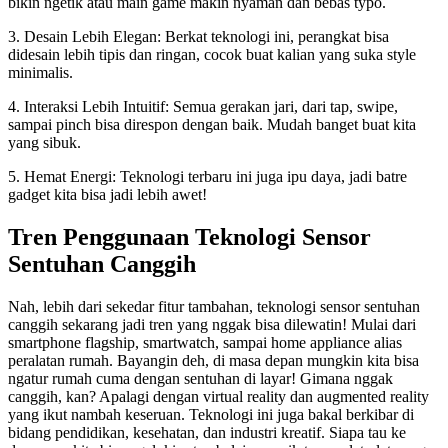
bikin ngetik atau main game makin nyaman dan bebas typo.
3. Desain Lebih Elegan: Berkat teknologi ini, perangkat bisa
didesain lebih tipis dan ringan, cocok buat kalian yang suka style
minimalis.
4. Interaksi Lebih Intuitif: Semua gerakan jari, dari tap, swipe,
sampai pinch bisa direspon dengan baik. Mudah banget buat kita
yang sibuk.
5. Hemat Energi: Teknologi terbaru ini juga ipu daya, jadi batre
gadget kita bisa jadi lebih awet!
Tren Penggunaan Teknologi Sensor
Sentuhan Canggih
Nah, lebih dari sekedar fitur tambahan, teknologi sensor sentuhan
canggih sekarang jadi tren yang nggak bisa dilewatin! Mulai dari
smartphone flagship, smartwatch, sampai home appliance alias
peralatan rumah. Bayangin deh, di masa depan mungkin kita bisa
ngatur rumah cuma dengan sentuhan di layar! Gimana nggak
canggih, kan? Apalagi dengan virtual reality dan augmented reality
yang ikut nambah keseruan. Teknologi ini juga bakal berkibar di
bidang pendidikan, kesehatan, dan industri kreatif. Siapa tau ke