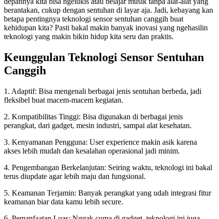
depannya kita bisa ngelukis atau belajar musik tanpa alat-alat yang
berantakan, cukup dengan sentuhan di layar aja. Jadi, kebayang kan
betapa pentingnya teknologi sensor sentuhan canggih buat
kehidupan kita? Pasti bakal makin banyak inovasi yang ngehasilin
teknologi yang makin bikin hidup kita seru dan praktis.
Keunggulan Teknologi Sensor Sentuhan
Canggih
1. Adaptif: Bisa mengenali berbagai jenis sentuhan berbeda, jadi
fleksibel buat macem-macem kegiatan.
2. Kompatibilitas Tinggi: Bisa digunakan di berbagai jenis
perangkat, dari gadget, mesin industri, sampai alat kesehatan.
3. Kenyamanan Pengguna: User experience makin asik karena
akses lebih mudah dan kesalahan operasional jadi minim.
4. Pengembangan Berkelanjutan: Seiring waktu, teknologi ini bakal
terus diupdate agar lebih maju dan fungsional.
5. Keamanan Terjamin: Banyak perangkat yang udah integrasi fitur
keamanan biar data kamu lebih secure.
6. Pemanfaatan Luas: Nggak cuma di gadget, teknologi ini juga