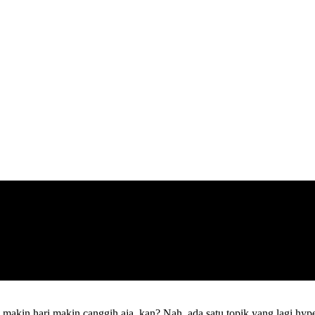
g makin hari makin canggih aja, kan? Nah, ada satu topik yang lagi hype