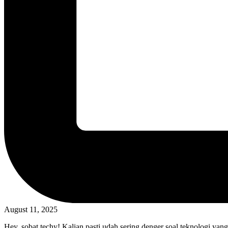
August 11, 2025
Hey, sobat techy! Kalian pasti udah sering denger soal teknologi yan