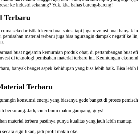
besar ke industri sekarang? Yuk, kita bahas bareng-bareng!
l Terbaru
cuma sekedar istilah keren buat sains, tapi juga revolusi buat banyak ind
gi pemisahan material terbaru juga bisa ngurangin dampak negatif ke l
n.
di farmasi buat ngejamin kemurnian produk obat, di pertambangan buat efi
nvest di teknologi pemisahan material terbaru ini. Keuntungan ekonomi
erbaru, banyak banget aspek kehidupan yang bisa lebih baik. Bisa leb
Material Terbaru
gurangin konsumsi energi yang biasanya gede banget di proses pemisaha
uh berkurang. Jadi, cinta bumi makin gampang, guys!
han material terbaru pastinya punya kualitas yang jauh lebih mantap.
ecara signifikan, jadi profit makin oke.