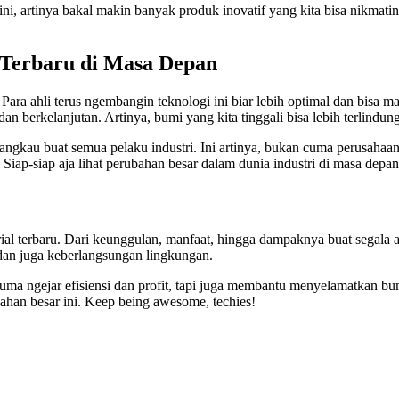
 artinya bakal makin banyak produk inovatif yang kita bisa nikmatin. 
 Terbaru di Masa Depan
 Para ahli terus ngembangin teknologi ini biar lebih optimal dan bisa 
dan berkelanjutan. Artinya, bumi yang kita tinggali bisa lebih terlindung
rjangkau buat semua pelaku industri. Ini artinya, bukan cuma perusahaan
ap-siap aja lihat perubahan besar dalam dunia industri di masa depan
rial terbaru. Dari keunggulan, manfaat, hingga dampaknya buat segala as
 dan juga keberlangsungan lingkungan.
cuma ngejar efisiensi dan profit, tapi juga membantu menyelamatkan bu
ubahan besar ini. Keep being awesome, techies!