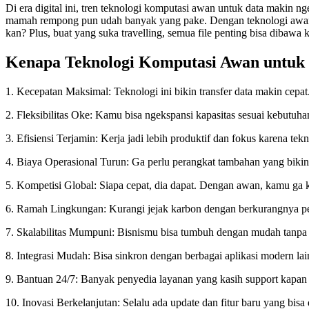
Di era digital ini, tren teknologi komputasi awan untuk data makin 
mamah rempong pun udah banyak yang pake. Dengan teknologi awan, me
kan? Plus, buat yang suka travelling, semua file penting bisa dibawa
Kenapa Teknologi Komputasi Awan untuk 
1. Kecepatan Maksimal: Teknologi ini bikin transfer data makin cepat
2. Fleksibilitas Oke: Kamu bisa ngekspansi kapasitas sesuai kebutuhan
3. Efisiensi Terjamin: Kerja jadi lebih produktif dan fokus karena t
4. Biaya Operasional Turun: Ga perlu perangkat tambahan yang bikin
5. Kompetisi Global: Siapa cepat, dia dapat. Dengan awan, kamu ga k
6. Ramah Lingkungan: Kurangi jejak karbon dengan berkurangnya pe
7. Skalabilitas Mumpuni: Bisnismu bisa tumbuh dengan mudah tanpa 
8. Integrasi Mudah: Bisa sinkron dengan berbagai aplikasi modern lai
9. Bantuan 24/7: Banyak penyedia layanan yang kasih support kapan 
10. Inovasi Berkelanjutan: Selalu ada update dan fitur baru yang bisa