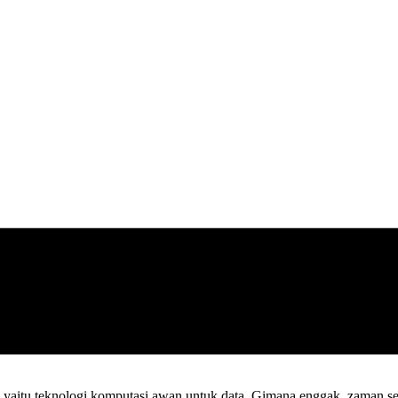
is, yaitu teknologi komputasi awan untuk data. Gimana enggak, zaman s