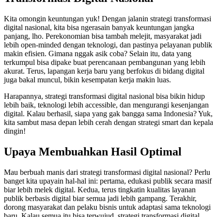
Kita omongin keuntungan yuk! Dengan jalanin strategi transformasi
digital nasional, kita bisa ngerasain banyak keuntungan jangka
panjang, lho. Perekonomian bisa tambah melejit, masyarakat jadi
lebih open-minded dengan teknologi, dan pastinya pelayanan publik
makin efisien. Gimana nggak asik coba? Selain itu, data yang
terkumpul bisa dipake buat perencanaan pembangunan yang lebih
akurat. Terus, lapangan kerja baru yang berfokus di bidang digital
juga bakal muncul, bikin kesempatan kerja makin luas.
Harapannya, strategi transformasi digital nasional bisa bikin hidup
lebih baik, teknologi lebih accessible, dan mengurangi kesenjangan
digital. Kalau berhasil, siapa yang gak bangga sama Indonesia? Yuk,
kita sambut masa depan lebih cerah dengan strategi smart dan kepala
dingin!
Upaya Membuahkan Hasil Optimal
Mau berbuah manis dari strategi transformasi digital nasional? Perlu
banget kita upayain hal-hal ini: pertama, edukasi publik secara masif
biar lebih melek digital. Kedua, terus tingkatin kualitas layanan
publik berbasis digital biar semua jadi lebih gampang. Terakhir,
dorong masyarakat dan pelaku bisnis untuk adaptasi sama teknologi
baru. Kalau semua itu bisa terwujud, strategi transformasi digital