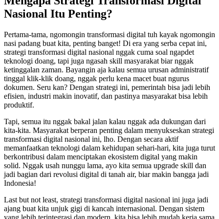
Mengapa Strategi Transformasi Digital
Nasional Itu Penting?
Pertama-tama, ngomongin transformasi digital tuh kayak ngomongin
nasi padang buat kita, penting banget! Di era yang serba cepat ini,
strategi transformasi digital nasional nggak cuma soal ngapdet
teknologi doang, tapi juga ngasah skill masyarakat biar nggak
ketinggalan zaman. Bayangin aja kalau semua urusan administratif
tinggal klik-klik doang, nggak perlu kena macet buat ngurus
dokumen. Seru kan? Dengan strategi ini, pemerintah bisa jadi lebih
efisien, industri makin inovatif, dan pastinya masyarakat bisa lebih
produktif.
Tapi, semua itu nggak bakal jalan kalau nggak ada dukungan dari
kita-kita. Masyarakat berperan penting dalam menyukseskan strategi
transformasi digital nasional ini, lho. Dengan secara aktif
memanfaatkan teknologi dalam kehidupan sehari-hari, kita juga turut
berkontribusi dalam menciptakan ekosistem digital yang makin
solid. Nggak usah nunggu lama, ayo kita semua upgrade skill dan
jadi bagian dari revolusi digital di tanah air, biar makin bangga jadi
Indonesia!
Last but not least, strategi transformasi digital nasional ini juga jadi
ajang buat kita unjuk gigi di kancah internasional. Dengan sistem
yang lebih terintegrasi dan modern, kita bisa lebih mudah kerja sama