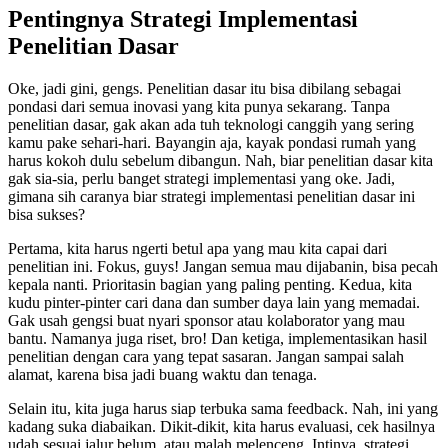
Pentingnya Strategi Implementasi
Penelitian Dasar
Oke, jadi gini, gengs. Penelitian dasar itu bisa dibilang sebagai
pondasi dari semua inovasi yang kita punya sekarang. Tanpa
penelitian dasar, gak akan ada tuh teknologi canggih yang sering
kamu pake sehari-hari. Bayangin aja, kayak pondasi rumah yang
harus kokoh dulu sebelum dibangun. Nah, biar penelitian dasar kita
gak sia-sia, perlu banget strategi implementasi yang oke. Jadi,
gimana sih caranya biar strategi implementasi penelitian dasar ini
bisa sukses?
Pertama, kita harus ngerti betul apa yang mau kita capai dari
penelitian ini. Fokus, guys! Jangan semua mau dijabanin, bisa pecah
kepala nanti. Prioritasin bagian yang paling penting. Kedua, kita
kudu pinter-pinter cari dana dan sumber daya lain yang memadai.
Gak usah gengsi buat nyari sponsor atau kolaborator yang mau
bantu. Namanya juga riset, bro! Dan ketiga, implementasikan hasil
penelitian dengan cara yang tepat sasaran. Jangan sampai salah
alamat, karena bisa jadi buang waktu dan tenaga.
Selain itu, kita juga harus siap terbuka sama feedback. Nah, ini yang
kadang suka diabaikan. Dikit-dikit, kita harus evaluasi, cek hasilnya
udah sesuai jalur belum, atau malah melenceng. Intinya, strategi