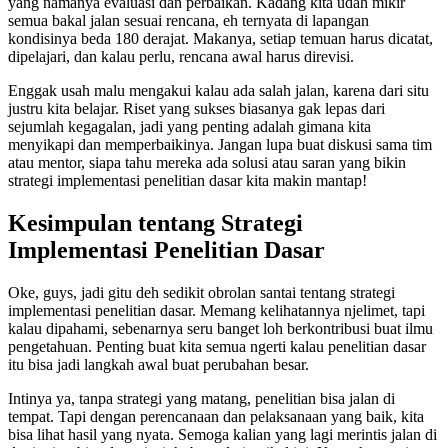
yang namanya evaluasi dan perbaikan. Kadang kita udah mikir
semua bakal jalan sesuai rencana, eh ternyata di lapangan
kondisinya beda 180 derajat. Makanya, setiap temuan harus dicatat,
dipelajari, dan kalau perlu, rencana awal harus direvisi.
Enggak usah malu mengakui kalau ada salah jalan, karena dari situ
justru kita belajar. Riset yang sukses biasanya gak lepas dari
sejumlah kegagalan, jadi yang penting adalah gimana kita
menyikapi dan memperbaikinya. Jangan lupa buat diskusi sama tim
atau mentor, siapa tahu mereka ada solusi atau saran yang bikin
strategi implementasi penelitian dasar kita makin mantap!
Kesimpulan tentang Strategi
Implementasi Penelitian Dasar
Oke, guys, jadi gitu deh sedikit obrolan santai tentang strategi
implementasi penelitian dasar. Memang kelihatannya njelimet, tapi
kalau dipahami, sebenarnya seru banget loh berkontribusi buat ilmu
pengetahuan. Penting buat kita semua ngerti kalau penelitian dasar
itu bisa jadi langkah awal buat perubahan besar.
Intinya ya, tanpa strategi yang matang, penelitian bisa jalan di
tempat. Tapi dengan perencanaan dan pelaksanaan yang baik, kita
bisa lihat hasil yang nyata. Semoga kalian yang lagi merintis jalan di