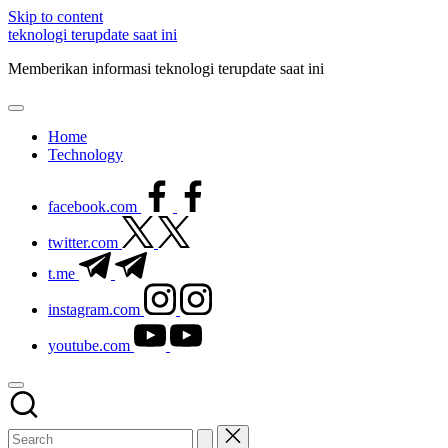
Skip to content
teknologi terupdate saat ini
Memberikan informasi teknologi terupdate saat ini
Home
Technology
facebook.com
twitter.com
t.me
instagram.com
youtube.com