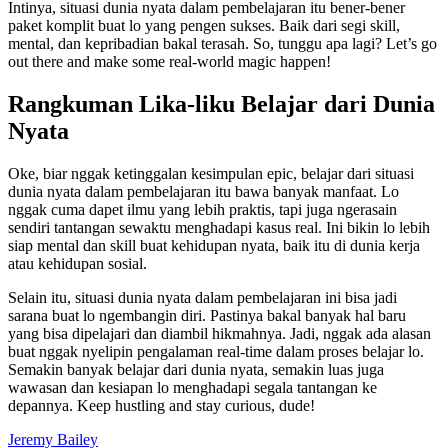
Intinya, situasi dunia nyata dalam pembelajaran itu bener-bener
paket komplit buat lo yang pengen sukses. Baik dari segi skill,
mental, dan kepribadian bakal terasah. So, tunggu apa lagi? Let’s go
out there and make some real-world magic happen!
Rangkuman Lika-liku Belajar dari Dunia
Nyata
Oke, biar nggak ketinggalan kesimpulan epic, belajar dari situasi
dunia nyata dalam pembelajaran itu bawa banyak manfaat. Lo
nggak cuma dapet ilmu yang lebih praktis, tapi juga ngerasain
sendiri tantangan sewaktu menghadapi kasus real. Ini bikin lo lebih
siap mental dan skill buat kehidupan nyata, baik itu di dunia kerja
atau kehidupan sosial.
Selain itu, situasi dunia nyata dalam pembelajaran ini bisa jadi
sarana buat lo ngembangin diri. Pastinya bakal banyak hal baru
yang bisa dipelajari dan diambil hikmahnya. Jadi, nggak ada alasan
buat nggak nyelipin pengalaman real-time dalam proses belajar lo.
Semakin banyak belajar dari dunia nyata, semakin luas juga
wawasan dan kesiapan lo menghadapi segala tantangan ke
depannya. Keep hustling and stay curious, dude!
Jeremy Bailey