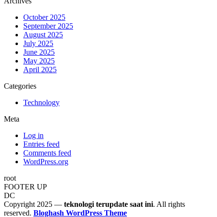
Archives
October 2025
September 2025
August 2025
July 2025
June 2025
May 2025
April 2025
Categories
Technology
Meta
Log in
Entries feed
Comments feed
WordPress.org
root
FOOTER UP
DC
Copyright 2025 —
teknologi terupdate saat ini
. All rights
reserved.
Bloghash WordPress Theme