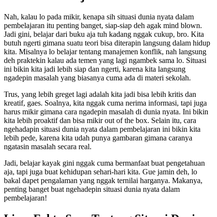
Nah, kalau lo pada mikir, kenapa sih situasi dunia nyata dalam
pembelajaran itu penting banget, siap-siap deh agak mind blown.
Jadi gini, belajar dari buku aja tuh kadang nggak cukup, bro. Kita
butuh ngerti gimana suatu teori bisa diterapin langsung dalam hidup
kita. Misalnya lo belajar tentang manajemen konflik, nah langsung
deh praktekin kalau ada temen yang lagi ngambek sama lo. Situasi
ini bikin kita jadi lebih siap dan ngerti, karena kita langsung
ngadepin masalah yang biasanya cuma ada di materi sekolah.
Trus, yang lebih greget lagi adalah kita jadi bisa lebih kritis dan
kreatif, gaes. Soalnya, kita nggak cuma nerima informasi, tapi juga
harus mikir gimana cara ngadepin masalah di dunia nyata. Ini bikin
kita lebih proaktif dan bisa mikir out of the box. Selain itu, cara
ngehadapin situasi dunia nyata dalam pembelajaran ini bikin kita
lebih pede, karena kita udah punya gambaran gimana caranya
ngatasin masalah secara real.
Jadi, belajar kayak gini nggak cuma bermanfaat buat pengetahuan
aja, tapi juga buat kehidupan sehari-hari kita. Gue jamin deh, lo
bakal dapet pengalaman yang nggak ternilai harganya. Makanya,
penting banget buat ngehadepin situasi dunia nyata dalam
pembelajaran!