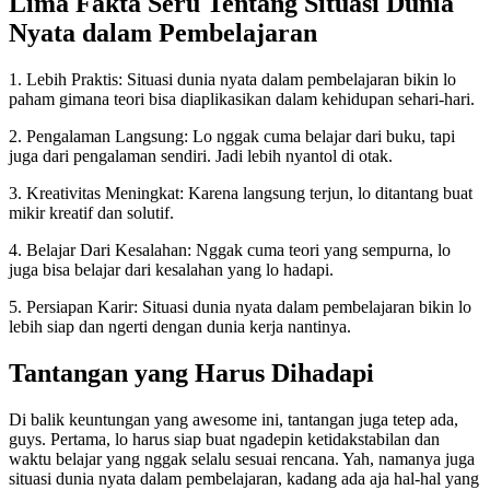
Lima Fakta Seru Tentang Situasi Dunia
Nyata dalam Pembelajaran
1. Lebih Praktis: Situasi dunia nyata dalam pembelajaran bikin lo
paham gimana teori bisa diaplikasikan dalam kehidupan sehari-hari.
2. Pengalaman Langsung: Lo nggak cuma belajar dari buku, tapi
juga dari pengalaman sendiri. Jadi lebih nyantol di otak.
3. Kreativitas Meningkat: Karena langsung terjun, lo ditantang buat
mikir kreatif dan solutif.
4. Belajar Dari Kesalahan: Nggak cuma teori yang sempurna, lo
juga bisa belajar dari kesalahan yang lo hadapi.
5. Persiapan Karir: Situasi dunia nyata dalam pembelajaran bikin lo
lebih siap dan ngerti dengan dunia kerja nantinya.
Tantangan yang Harus Dihadapi
Di balik keuntungan yang awesome ini, tantangan juga tetep ada,
guys. Pertama, lo harus siap buat ngadepin ketidakstabilan dan
waktu belajar yang nggak selalu sesuai rencana. Yah, namanya juga
situasi dunia nyata dalam pembelajaran, kadang ada aja hal-hal yang