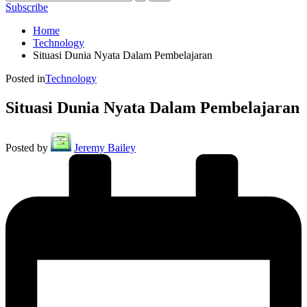
Subscribe
Home
Technology
Situasi Dunia Nyata Dalam Pembelajaran
Posted in
Technology
Situasi Dunia Nyata Dalam Pembelajaran
Posted by
Jeremy Bailey