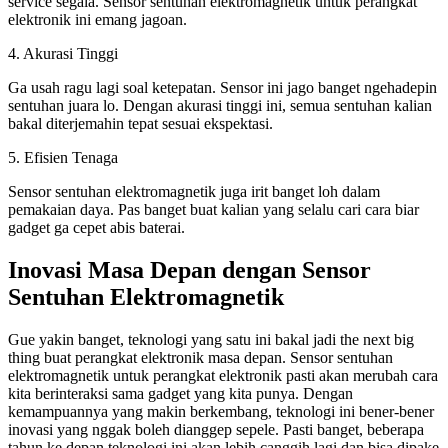
service segala. Sensor sentuhan elektromagnetik untuk perangkat
elektronik ini emang jagoan.
4. Akurasi Tinggi
Ga usah ragu lagi soal ketepatan. Sensor ini jago banget ngehadepin
sentuhan juara lo. Dengan akurasi tinggi ini, semua sentuhan kalian
bakal diterjemahin tepat sesuai ekspektasi.
5. Efisien Tenaga
Sensor sentuhan elektromagnetik juga irit banget loh dalam
pemakaian daya. Pas banget buat kalian yang selalu cari cara biar
gadget ga cepet abis baterai.
Inovasi Masa Depan dengan Sensor
Sentuhan Elektromagnetik
Gue yakin banget, teknologi yang satu ini bakal jadi the next big
thing buat perangkat elektronik masa depan. Sensor sentuhan
elektromagnetik untuk perangkat elektronik pasti akan merubah cara
kita berinteraksi sama gadget yang kita punya. Dengan
kemampuannya yang makin berkembang, teknologi ini bener-bener
inovasi yang nggak boleh dianggep sepele. Pasti banget, beberapa
tahun ke depan teknologi ini akan lebih canggih lagi dan bisa dipake