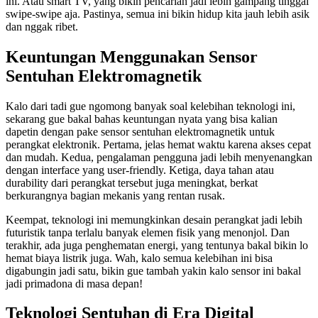
ini. Atau smart TV, yang bikin pencarian jadi lebih gampang tinggal
swipe-swipe aja. Pastinya, semua ini bikin hidup kita jauh lebih asik
dan nggak ribet.
Keuntungan Menggunakan Sensor
Sentuhan Elektromagnetik
Kalo dari tadi gue ngomong banyak soal kelebihan teknologi ini,
sekarang gue bakal bahas keuntungan nyata yang bisa kalian
dapetin dengan pake sensor sentuhan elektromagnetik untuk
perangkat elektronik. Pertama, jelas hemat waktu karena akses cepat
dan mudah. Kedua, pengalaman pengguna jadi lebih menyenangkan
dengan interface yang user-friendly. Ketiga, daya tahan atau
durability dari perangkat tersebut juga meningkat, berkat
berkurangnya bagian mekanis yang rentan rusak.
Keempat, teknologi ini memungkinkan desain perangkat jadi lebih
futuristik tanpa terlalu banyak elemen fisik yang menonjol. Dan
terakhir, ada juga penghematan energi, yang tentunya bakal bikin lo
hemat biaya listrik juga. Wah, kalo semua kelebihan ini bisa
digabungin jadi satu, bikin gue tambah yakin kalo sensor ini bakal
jadi primadona di masa depan!
Teknologi Sentuhan di Era Digital