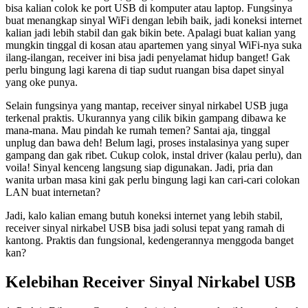
bisa kalian colok ke port USB di komputer atau laptop. Fungsinya
buat menangkap sinyal WiFi dengan lebih baik, jadi koneksi internet
kalian jadi lebih stabil dan gak bikin bete. Apalagi buat kalian yang
mungkin tinggal di kosan atau apartemen yang sinyal WiFi-nya suka
ilang-ilangan, receiver ini bisa jadi penyelamat hidup banget! Gak
perlu bingung lagi karena di tiap sudut ruangan bisa dapet sinyal
yang oke punya.
Selain fungsinya yang mantap, receiver sinyal nirkabel USB juga
terkenal praktis. Ukurannya yang cilik bikin gampang dibawa ke
mana-mana. Mau pindah ke rumah temen? Santai aja, tinggal
unplug dan bawa deh! Belum lagi, proses instalasinya yang super
gampang dan gak ribet. Cukup colok, instal driver (kalau perlu), dan
voila! Sinyal kenceng langsung siap digunakan. Jadi, pria dan
wanita urban masa kini gak perlu bingung lagi kan cari-cari colokan
LAN buat internetan?
Jadi, kalo kalian emang butuh koneksi internet yang lebih stabil,
receiver sinyal nirkabel USB bisa jadi solusi tepat yang ramah di
kantong. Praktis dan fungsional, kedengerannya menggoda banget
kan?
Kelebihan Receiver Sinyal Nirkabel USB