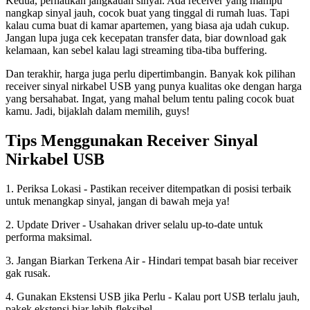
Kedua, perhatikan jangkauan sinyal. Ada receiver yang mampu
nangkap sinyal jauh, cocok buat yang tinggal di rumah luas. Tapi
kalau cuma buat di kamar apartemen, yang biasa aja udah cukup.
Jangan lupa juga cek kecepatan transfer data, biar download gak
kelamaan, kan sebel kalau lagi streaming tiba-tiba buffering.
Dan terakhir, harga juga perlu dipertimbangin. Banyak kok pilihan
receiver sinyal nirkabel USB yang punya kualitas oke dengan harga
yang bersahabat. Ingat, yang mahal belum tentu paling cocok buat
kamu. Jadi, bijaklah dalam memilih, guys!
Tips Menggunakan Receiver Sinyal
Nirkabel USB
1. Periksa Lokasi - Pastikan receiver ditempatkan di posisi terbaik
untuk menangkap sinyal, jangan di bawah meja ya!
2. Update Driver - Usahakan driver selalu up-to-date untuk
performa maksimal.
3. Jangan Biarkan Terkena Air - Hindari tempat basah biar receiver
gak rusak.
4. Gunakan Ekstensi USB jika Perlu - Kalau port USB terlalu jauh,
pakek ekstensi biar lebih fleksibel.