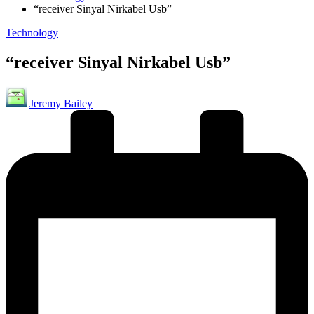
“receiver Sinyal Nirkabel Usb”
Posted
Technology
in
“receiver Sinyal Nirkabel Usb”
Posted
Jeremy Bailey
by