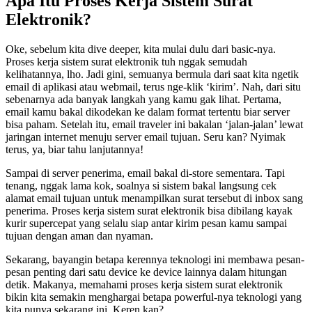
Apa Itu Proses Kerja Sistem Surat
Elektronik?
Oke, sebelum kita dive deeper, kita mulai dulu dari basic-nya.
Proses kerja sistem surat elektronik tuh nggak semudah
kelihatannya, lho. Jadi gini, semuanya bermula dari saat kita ngetik
email di aplikasi atau webmail, terus nge-klik ‘kirim’. Nah, dari situ
sebenarnya ada banyak langkah yang kamu gak lihat. Pertama,
email kamu bakal dikodekan ke dalam format tertentu biar server
bisa paham. Setelah itu, email traveler ini bakalan ‘jalan-jalan’ lewat
jaringan internet menuju server email tujuan. Seru kan? Nyimak
terus, ya, biar tahu lanjutannya!
Sampai di server penerima, email bakal di-store sementara. Tapi
tenang, nggak lama kok, soalnya si sistem bakal langsung cek
alamat email tujuan untuk menampilkan surat tersebut di inbox sang
penerima. Proses kerja sistem surat elektronik bisa dibilang kayak
kurir supercepat yang selalu siap antar kirim pesan kamu sampai
tujuan dengan aman dan nyaman.
Sekarang, bayangin betapa kerennya teknologi ini membawa pesan-
pesan penting dari satu device ke device lainnya dalam hitungan
detik. Makanya, memahami proses kerja sistem surat elektronik
bikin kita semakin menghargai betapa powerful-nya teknologi yang
kita punya sekarang ini. Keren kan?