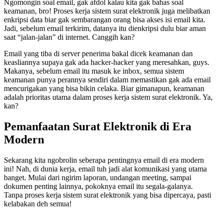
Ngomongin soal email, gak afdol kalau kita gak bahas soal
keamanan, bro! Proses kerja sistem surat elektronik juga melibatkan
enkripsi data biar gak sembarangan orang bisa akses isi email kita.
Jadi, sebelum email terkirim, datanya itu dienkripsi dulu biar aman
saat “jalan-jalan” di internet. Canggih kan?
Email yang tiba di server penerima bakal dicek keamanan dan
keasliannya supaya gak ada hacker-hacker yang meresahkan, guys.
Makanya, sebelum email itu masuk ke inbox, semua sistem
keamanan punya perannya sendiri dalam memastikan gak ada email
mencurigakan yang bisa bikin celaka. Biar gimanapun, keamanan
adalah prioritas utama dalam proses kerja sistem surat elektronik. Ya,
kan?
Pemanfaatan Surat Elektronik di Era
Modern
Sekarang kita ngobrolin seberapa pentingnya email di era modern
ini! Nah, di dunia kerja, email tuh jadi alat komunikasi yang utama
banget. Mulai dari ngirim laporan, undangan meeting, sampai
dokumen penting lainnya, pokoknya email itu segala-galanya.
Tanpa proses kerja sistem surat elektronik yang bisa dipercaya, pasti
kelabakan deh semua!