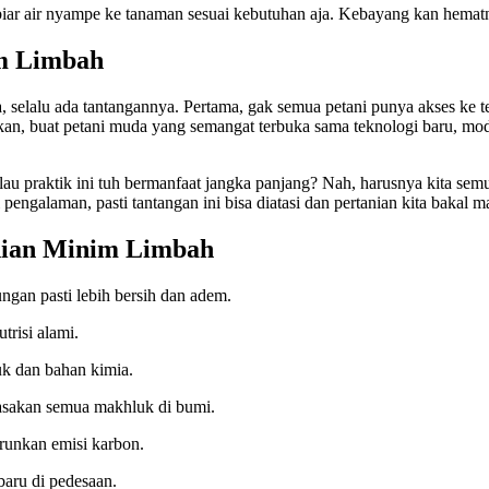
 biar air nyampe ke tanaman sesuai kebutuhan aja. Kebayang kan hematn
im Limbah
a, selalu ada tantangannya. Pertama, gak semua petani punya akses ke t
, buat petani muda yang semangat terbuka sama teknologi baru, modal
alau praktik ini tuh bermanfaat jangka panjang? Nah, harusnya kita sem
pengalaman, pasti tantangan ini bisa diatasi dan pertanian kita bakal 
anian Minim Limbah
ngan pasti lebih bersih dan adem.
trisi alami.
uk dan bahan kimia.
rasakan semua makhluk di bumi.
runkan emisi karbon.
baru di pedesaan.