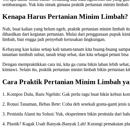
sembarangan. Yuk kita simak gimana praktik pertanian minim limbah bi
Kenapa Harus Pertanian Minim Limbah?
Nah, buat kalian yang belum ngeh, praktik pertanian minim limbah itu 
dihasilkan dari kegiatan pertanian. Mulai dari penggunaan pupuk kimi
limbah, biar engga jadi penyebab kerusakan lingkungan.
Kebayang kan kalau setiap kali tanam-tanam kita buang-buang sampah 
tanaman tumbuh subur, tanah tetap sehat, dan kita sebagai petani bisa
Dengan mempraktikkan cara ini, kita ga cuma bikin lahan lebih sehat,
kimiawi. Selain itu, praktik pertanian minim limbah bikin pertanian k
Cara Praktik Pertanian Minim Limbah y
1. Kompos Dulu, Baru Ngehits: Gak perlu ragu buat bikin kebun komp
2. Rotasi Tanaman, Bebas Bete: Coba deh sesekali gonta-ganti jenis ta
3. Pestisida Alami itu Solusi: Yuk, eksperimen bikin pestisida dari 
4. Plastik? Kagak Usah Banyak-Banyak Lah! Kurangi pemakaian plasti