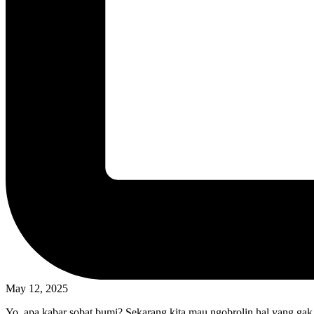
May 12, 2025
Yo, apa kabar sobat bumi? Sekarang kita mau ngobrolin hal yang gak 