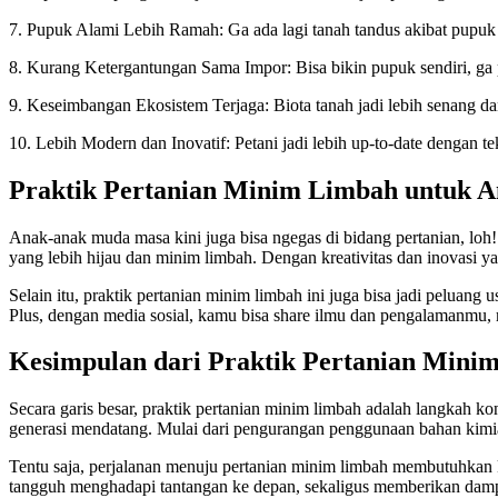
7. Pupuk Alami Lebih Ramah: Ga ada lagi tanah tandus akibat pupuk
8. Kurang Ketergantungan Sama Impor: Bisa bikin pupuk sendiri, ga p
9. Keseimbangan Ekosistem Terjaga: Biota tanah jadi lebih senang da
10. Lebih Modern dan Inovatif: Petani jadi lebih up-to-date dengan te
Praktik Pertanian Minim Limbah untuk 
Anak-anak muda masa kini juga bisa ngegas di bidang pertanian, loh! 
yang lebih hijau dan minim limbah. Dengan kreativitas dan inovasi y
Selain itu, praktik pertanian minim limbah ini juga bisa jadi peluang
Plus, dengan media sosial, kamu bisa share ilmu dan pengalamanmu, m
Kesimpulan dari Praktik Pertanian Mini
Secara garis besar, praktik pertanian minim limbah adalah langkah k
generasi mendatang. Mulai dari pengurangan penggunaan bahan kimi
Tentu saja, perjalanan menuju pertanian minim limbah membutuhkan ker
tangguh menghadapi tantangan ke depan, sekaligus memberikan dampak