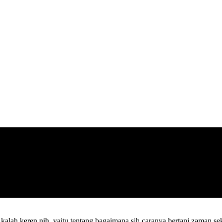
kalah keren nih, yaitu tentang bagaimana sih caranya bertani zaman s