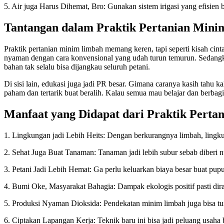
5. Air juga Harus Dihemat, Bro: Gunakan sistem irigasi yang efisien
Tantangan dalam Praktik Pertanian Min
Praktik pertanian minim limbah memang keren, tapi seperti kisah cint
nyaman dengan cara konvensional yang udah turun temurun. Sedangkan
bahan tak selalu bisa dijangkau seluruh petani.
Di sisi lain, edukasi juga jadi PR besar. Gimana caranya kasih tahu k
paham dan tertarik buat beralih. Kalau semua mau belajar dan berbagi 
Manfaat yang Didapat dari Praktik Pert
1. Lingkungan jadi Lebih Heits: Dengan berkurangnya limbah, lingku
2. Sehat Juga Buat Tanaman: Tanaman jadi lebih subur sebab diberi nu
3. Petani Jadi Lebih Hemat: Ga perlu keluarkan biaya besar buat pup
4. Bumi Oke, Masyarakat Bahagia: Dampak ekologis positif pasti di
5. Produksi Nyaman Dioksida: Pendekatan minim limbah juga bisa tu
6. Ciptakan Lapangan Kerja: Teknik baru ini bisa jadi peluang usaha 