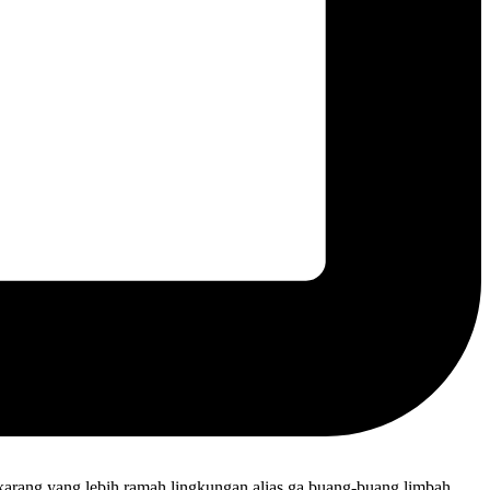
ekarang yang lebih ramah lingkungan alias ga buang-buang limbah