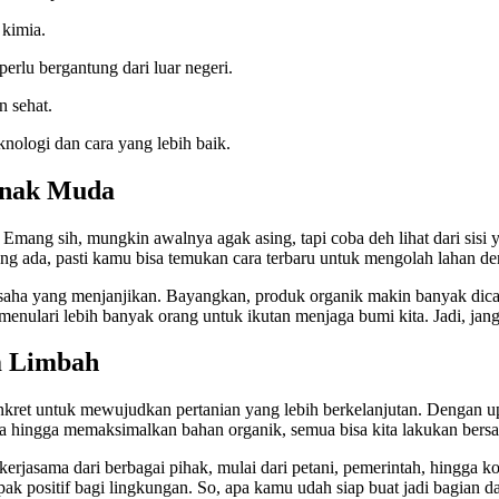
 kimia.
erlu bergantung dari luar negeri.
n sehat.
knologi dan cara yang lebih baik.
Anak Muda
Emang sih, mungkin awalnya agak asing, tapi coba deh lihat dari sisi y
ang ada, pasti kamu bisa temukan cara terbaru untuk mengolah lahan de
 usaha yang menjanjikan. Bayangkan, produk organik makin banyak dicari
enulari lebih banyak orang untuk ikutan menjaga bumi kita. Jadi, janga
m Limbah
onkret untuk mewujudkan pertanian yang lebih berkelanjutan. Dengan up
a hingga memaksimalkan bahan organik, semua bisa kita lakukan bers
jasama dari berbagai pihak, mulai dari petani, pemerintah, hingga kom
 positif bagi lingkungan. So, apa kamu udah siap buat jadi bagian dar