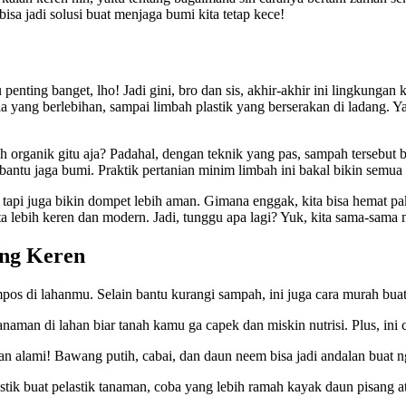
sa jadi solusi buat menjaga bumi kita tetap kece!
penting banget, lho! Jadi gini, bro dan sis, akhir-akhir ini lingkungan
a yang berlebihan, sampai limbah plastik yang berserakan di ladang. Y
organik gitu aja? Padahal, dengan teknik yang pas, sampah tersebut b
 bantu jaga bumi. Praktik pertanian minim limbah ini bakal bikin semua 
 tapi juga bikin dompet lebih aman. Gimana enggak, kita bisa hemat pak
ita lebih keren dan modern. Jadi, tunggu apa lagi? Yuk, kita sama-sama
ang Keren
os di lahanmu. Selain bantu kurangi sampah, ini juga cara murah buat
naman di lahan biar tanah kamu ga capek dan miskin nutrisi. Plus, ini 
bahan alami! Bawang putih, cabai, dan daun neem bisa jadi andalan buat
k buat pelastik tanaman, coba yang lebih ramah kayak daun pisang at