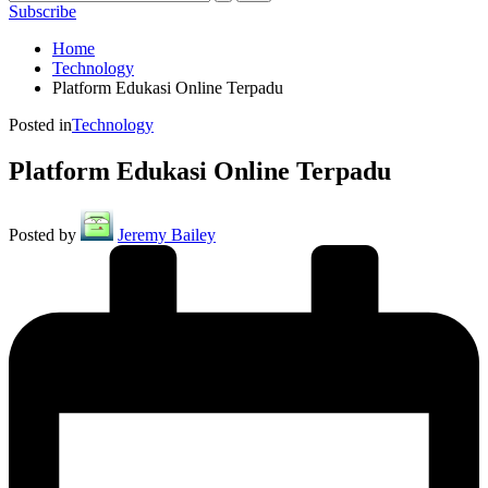
Subscribe
Home
Technology
Platform Edukasi Online Terpadu
Posted in
Technology
Platform Edukasi Online Terpadu
Posted by
Jeremy Bailey