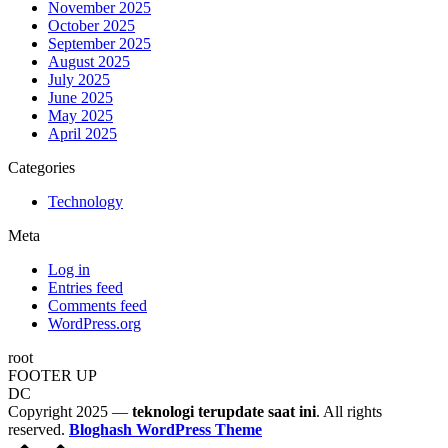
November 2025
October 2025
September 2025
August 2025
July 2025
June 2025
May 2025
April 2025
Categories
Technology
Meta
Log in
Entries feed
Comments feed
WordPress.org
root
FOOTER UP
DC
Copyright 2025 —
teknologi terupdate saat ini
. All rights
reserved.
Bloghash WordPress Theme