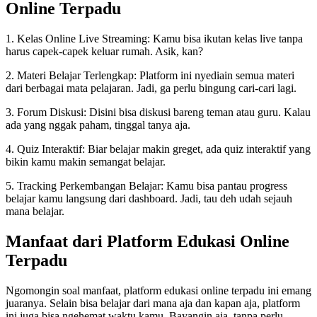
Online Terpadu
1. Kelas Online Live Streaming: Kamu bisa ikutan kelas live tanpa
harus capek-capek keluar rumah. Asik, kan?
2. Materi Belajar Terlengkap: Platform ini nyediain semua materi
dari berbagai mata pelajaran. Jadi, ga perlu bingung cari-cari lagi.
3. Forum Diskusi: Disini bisa diskusi bareng teman atau guru. Kalau
ada yang nggak paham, tinggal tanya aja.
4. Quiz Interaktif: Biar belajar makin greget, ada quiz interaktif yang
bikin kamu makin semangat belajar.
5. Tracking Perkembangan Belajar: Kamu bisa pantau progress
belajar kamu langsung dari dashboard. Jadi, tau deh udah sejauh
mana belajar.
Manfaat dari Platform Edukasi Online
Terpadu
Ngomongin soal manfaat, platform edukasi online terpadu ini emang
juaranya. Selain bisa belajar dari mana aja dan kapan aja, platform
ini juga bisa ngehemat waktu kamu. Bayangin aja, tanpa perlu