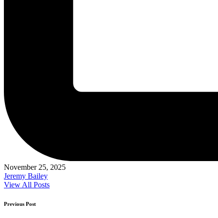
November 25, 2025
Jeremy Bailey
View All Posts
Post
Previous Post