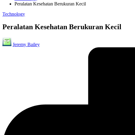
Peralatan Kesehatan Berukuran Kecil
Posted
Technology
in
Peralatan Kesehatan Berukuran Kecil
Posted
Jeremy Bailey
by