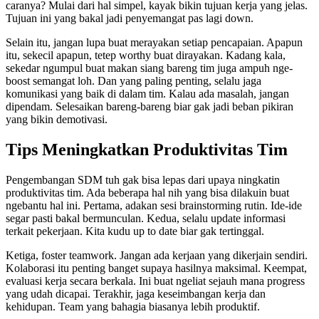
caranya? Mulai dari hal simpel, kayak bikin tujuan kerja yang jelas.
Tujuan ini yang bakal jadi penyemangat pas lagi down.
Selain itu, jangan lupa buat merayakan setiap pencapaian. Apapun
itu, sekecil apapun, tetep worthy buat dirayakan. Kadang kala,
sekedar ngumpul buat makan siang bareng tim juga ampuh nge-
boost semangat loh. Dan yang paling penting, selalu jaga
komunikasi yang baik di dalam tim. Kalau ada masalah, jangan
dipendam. Selesaikan bareng-bareng biar gak jadi beban pikiran
yang bikin demotivasi.
Tips Meningkatkan Produktivitas Tim
Pengembangan SDM tuh gak bisa lepas dari upaya ningkatin
produktivitas tim. Ada beberapa hal nih yang bisa dilakuin buat
ngebantu hal ini. Pertama, adakan sesi brainstorming rutin. Ide-ide
segar pasti bakal bermunculan. Kedua, selalu update informasi
terkait pekerjaan. Kita kudu up to date biar gak tertinggal.
Ketiga, foster teamwork. Jangan ada kerjaan yang dikerjain sendiri.
Kolaborasi itu penting banget supaya hasilnya maksimal. Keempat,
evaluasi kerja secara berkala. Ini buat ngeliat sejauh mana progress
yang udah dicapai. Terakhir, jaga keseimbangan kerja dan
kehidupan. Team yang bahagia biasanya lebih produktif.