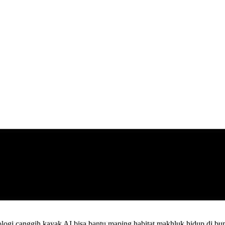
ologi canggih kayak AI bisa bantu maping habitat makhluk hidup di bum