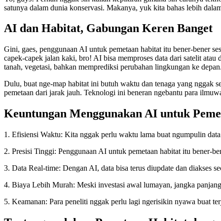
satunya dalam dunia konservasi. Makanya, yuk kita bahas lebih dalam
AI dan Habitat, Gabungan Keren Banget
Gini, gaes, penggunaan AI untuk pemetaan habitat itu bener-bener s
capek-capek jalan kaki, bro! AI bisa memproses data dari satelit atau
tanah, vegetasi, bahkan memprediksi perubahan lingkungan ke depan. 
Dulu, buat nge-map habitat ini butuh waktu dan tenaga yang nggak se
pemetaan dari jarak jauh. Teknologi ini beneran ngebantu para ilmu
Keuntungan Menggunakan AI untuk Pemet
1. Efisiensi Waktu: Kita nggak perlu waktu lama buat ngumpulin data e
2. Presisi Tinggi: Penggunaan AI untuk pemetaan habitat itu bener-ben
3. Data Real-time: Dengan AI, data bisa terus diupdate dan diakses 
4. Biaya Lebih Murah: Meski investasi awal lumayan, jangka panjang
5. Keamanan: Para peneliti nggak perlu lagi ngerisikin nyawa buat t