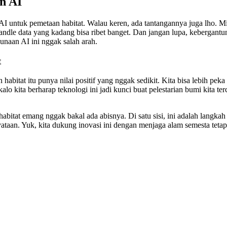
n AI
 untuk pemetaan habitat. Walau keren, ada tantangannya juga lho. Mis
-handle data yang kadang bisa ribet banget. Dan jangan lupa, kebergantu
unaan AI ini nggak salah arah.
t
 habitat itu punya nilai positif yang nggak sedikit. Kita bisa lebih p
n kalo kita berharap teknologi ini jadi kunci buat pelestarian bumi kita
at emang nggak bakal ada abisnya. Di satu sisi, ini adalah langkah maj
aan. Yuk, kita dukung inovasi ini dengan menjaga alam semesta tetap asr