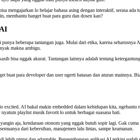
sa mengajarkan lo belajar bahasa asing dengan interaktif, serasa ada tu
ain, membantu banget buat para guru dan dosen kan?
AI
i punya beberapa tantangan juga. Mulai dari etika, karena seharusnya 
banyak makna ambigu.
 dikasih bisa nggak akurat. Tantangan lainnya adalah tentang ketergantu
get buat para developer dan user ngerti batasan dan aturan mainnya. Bi
o excited. AI bakal makin embedded dalam kehidupan kita, ngebantu nga
yatuin playlist musik favorit lo untuk berbagai suasana hati.
yangin aja, kendaraan otonom yang nggak butuh sopir lagi. Gak cuma efis
ur semuanya dari kebersihan, manajemen lalu lintas, sampe keamanan.
i lebih pintar dan adaptable. Pengembangan aplikasi AI terkini sudah p