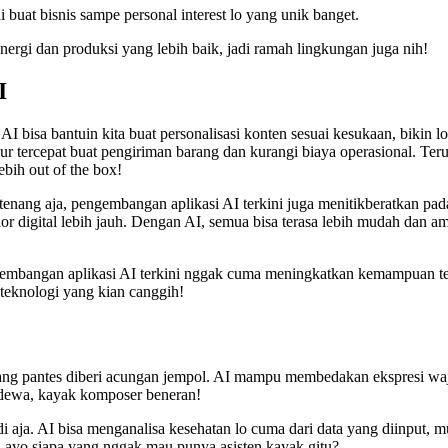
i buat bisnis sampe personal interest lo yang unik banget.
ergi dan produksi yang lebih baik, jadi ramah lingkungan juga nih!
I
 AI bisa bantuin kita buat personalisasi konten sesuai kesukaan, bikin l
r tercepat buat pengiriman barang dan kurangi biaya operasional. Terus
ebih out of the box!
enang aja, pengembangan aplikasi AI terkini juga menitikberatkan pad
plor digital lebih jauh. Dengan AI, semua bisa terasa lebih mudah dan am
gembangan aplikasi AI terkini nggak cuma meningkatkan kemampuan tekn
n teknologi yang kian canggih!
ang pantes diberi acungan jempol. AI mampu membedakan ekspresi waja
as dewa, kayak komposer beneran!
i aja. AI bisa menganalisa kesehatan lo cuma dari data yang diinput, m
, ayo siapa yang nggak mau punya asisten kayak gitu?