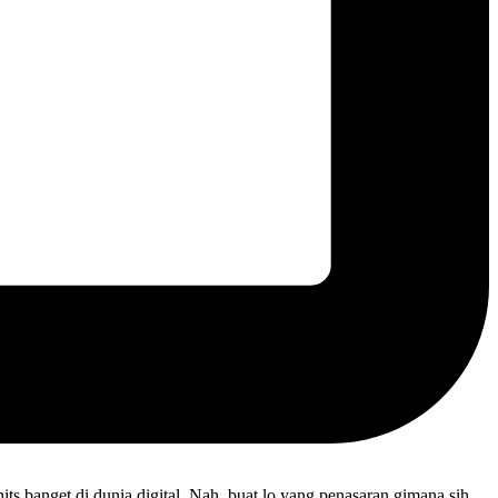
its banget di dunia digital. Nah, buat lo yang penasaran gimana sih