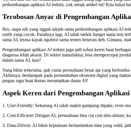
perkembangan aplikasi AI terkini, yuk simak artikel ini! Kita bakal b
Terobosan Anyar di Pengembangan Aplika
Bro, siapa nih yang nggak takjub sama perkembangan aplikasi AI terkini
outfit yang cocok. Parahnya lagi, AI udah melek banget sama tren terb
sama AI, terasa kayak ngobrol sama temen beneran deh. Gimana, mak
Pengembangan aplikasi AI terkini juga jadi solusi keren buat berbagai 
diagnosa lebih akurat. Di sektor manufaktur, bisa mempercepat produks
dalam sama AI, kan?
Yang bikin terkesima, gak cuma perusahaan besar aja yang berlomba
Akhirnya, berdampak pada pertumbuhan ekonomi digital yang makin pesa
jangan ragu buat ikutan meramaikan dunia AI!
Aspek Keren dari Pengembangan Aplikasi
1. User-Friendly: Sekarang AI udah makin gampang dipake, even oran
2. Cost-Efficient: Dengan AI, perusahaan bisa cut cost abis-abisan, 
3. Data-Driven: AI bikin keputusan berlandaskan data yang valid, jad