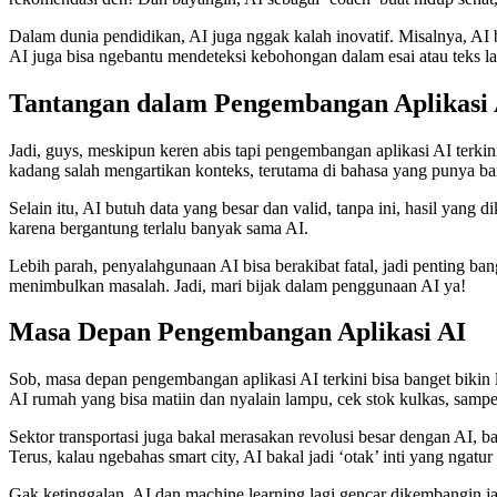
Dalam dunia pendidikan, AI juga nggak kalah inovatif. Misalnya, AI bi
AI juga bisa ngebantu mendeteksi kebohongan dalam esai atau teks l
Tantangan dalam Pengembangan Aplikasi 
Jadi, guys, meskipun keren abis tapi pengembangan aplikasi AI terkin
kadang salah mengartikan konteks, terutama di bahasa yang punya 
Selain itu, AI butuh data yang besar dan valid, tanpa ini, hasil yang
karena bergantung terlalu banyak sama AI.
Lebih parah, penyalahgunaan AI bisa berakibat fatal, jadi penting ban
menimbulkan masalah. Jadi, mari bijak dalam penggunaan AI ya!
Masa Depan Pengembangan Aplikasi AI
Sob, masa depan pengembangan aplikasi AI terkini bisa banget bikin l
AI rumah yang bisa matiin dan nyalain lampu, cek stok kulkas, sampe n
Sektor transportasi juga bakal merasakan revolusi besar dengan AI, ba
Terus, kalau ngebahas smart city, AI bakal jadi ‘otak’ inti yang ngat
Gak ketinggalan, AI dan machine learning lagi gencar dikembangin jad