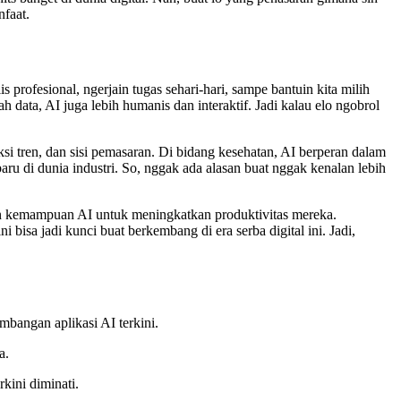
nfaat.
s profesional, ngerjain tugas sehari-hari, sampe bantuin kita milih
 data, AI juga lebih humanis dan interaktif. Jadi kalau elo ngobrol
iksi tren, dan sisi pemasaran. Di bidang kesehatan, AI berperan dalam
aru di dunia industri. So, nggak ada alasan buat nggak kenalan lebih
an kemampuan AI untuk meningkatkan produktivitas mereka.
isa jadi kunci buat berkembang di era serba digital ini. Jadi,
bangan aplikasi AI terkini.
a.
kini diminati.