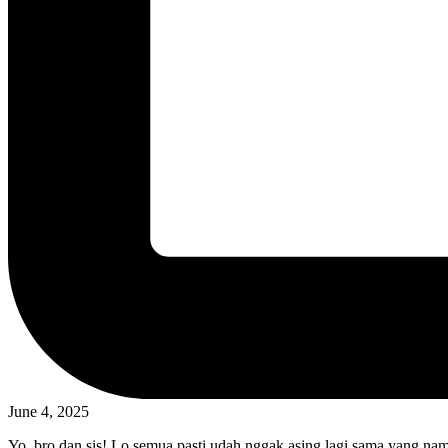
June 4, 2025
Yo, bro dan sis! Lo semua pasti udah nggak asing lagi sama yang naman