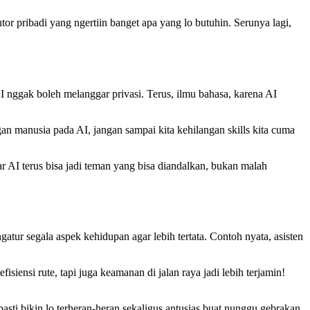
tor pribadi yang ngertiin banget apa yang lo butuhin. Serunya lagi,
AI nggak boleh melanggar privasi. Terus, ilmu bahasa, karena AI
ngan manusia pada AI, jangan sampai kita kehilangan skills kita cuma
ar AI terus bisa jadi teman yang bisa diandalkan, bukan malah
tur segala aspek kehidupan agar lebih tertata. Contoh nyata, asisten
iensi rute, tapi juga keamanan di jalan raya jadi lebih terjamin!
asti bikin lo terheran-heran sekaligus antusias buat nunggu gebrakan