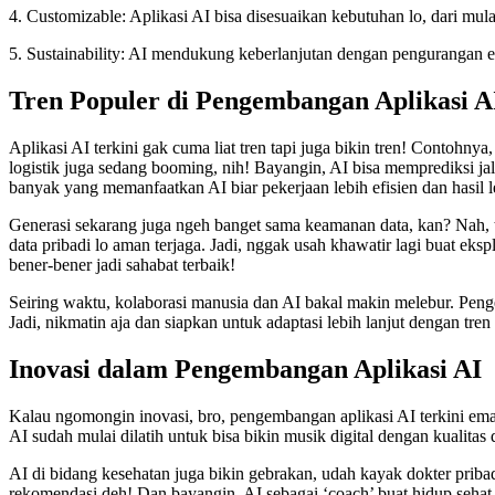
4. Customizable: Aplikasi AI bisa disesuaikan kebutuhan lo, dari mula
5. Sustainability: AI mendukung keberlanjutan dengan pengurangan en
Tren Populer di Pengembangan Aplikasi A
Aplikasi AI terkini gak cuma liat tren tapi juga bikin tren! Contohnya,
logistik juga sedang booming, nih! Bayangin, AI bisa memprediksi jalu
banyak yang memanfaatkan AI biar pekerjaan lebih efisien dan hasil l
Generasi sekarang juga ngeh banget sama keamanan data, kan? Nah, t
data pribadi lo aman terjaga. Jadi, nggak usah khawatir lagi buat eks
bener-bener jadi sahabat terbaik!
Seiring waktu, kolaborasi manusia dan AI bakal makin melebur. Pen
Jadi, nikmatin aja dan siapkan untuk adaptasi lebih lanjut dengan tre
Inovasi dalam Pengembangan Aplikasi AI
Kalau ngomongin inovasi, bro, pengembangan aplikasi AI terkini em
AI sudah mulai dilatih untuk bisa bikin musik digital dengan kualit
AI di bidang kesehatan juga bikin gebrakan, udah kayak dokter pribad
rekomendasi deh! Dan bayangin, AI sebagai ‘coach’ buat hidup sehat