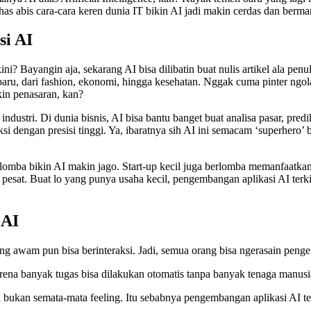
ahas abis cara-cara keren dunia IT bikin AI jadi makin cerdas dan berma
si AI
? Bayangin aja, sekarang AI bisa dilibatin buat nulis artikel ala penuli
aru, dari fashion, ekonomi, hingga kesehatan. Nggak cuma pinter ngolah
in penasaran, kan?
industri. Di dunia bisnis, AI bisa bantu banget buat analisa pasar, pred
i dengan presisi tinggi. Ya, ibaratnya sih AI ini semacam ‘superhero’ b
-lomba bikin AI makin jago. Start-up kecil juga berlomba memanfaatk
t. Buat lo yang punya usaha kecil, pengembangan aplikasi AI terkini b
 AI
g awam pun bisa berinteraksi. Jadi, semua orang bisa ngerasain pengem
karena banyak tugas bisa dilakukan otomatis tanpa banyak tenaga manusi
i bukan semata-mata feeling. Itu sebabnya pengembangan aplikasi AI ter