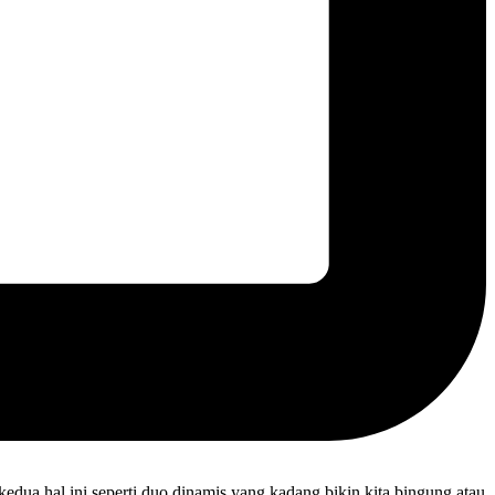
 kedua hal ini seperti duo dinamis yang kadang bikin kita bingung atau