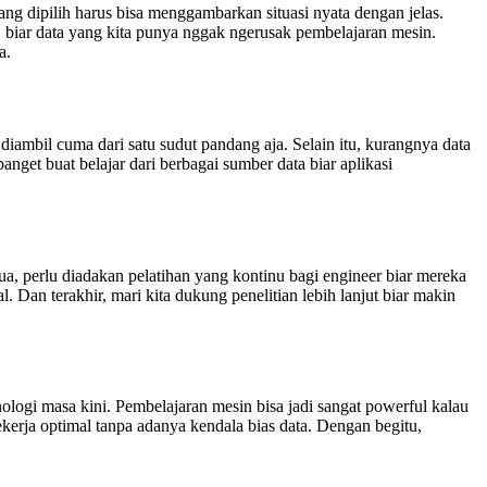
ang dipilih harus bisa menggambarkan situasi nyata dengan jelas.
, biar data yang kita punya nggak ngerusak pembelajaran mesin.
a.
iambil cuma dari satu sudut pandang aja. Selain itu, kurangnya data
anget buat belajar dari berbagai sumber data biar aplikasi
a, perlu diadakan pelatihan yang kontinu bagi engineer biar mereka
. Dan terakhir, mari kita dukung penelitian lebih lanjut biar makin
logi masa kini. Pembelajaran mesin bisa jadi sangat powerful kalau
ekerja optimal tanpa adanya kendala bias data. Dengan begitu,