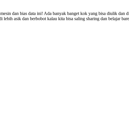
n mesin dan bias data ini! Ada banyak banget kok yang bisa diulik dan 
 lebih asik dan berbobot kalau kita bisa saling sharing dan belajar bar