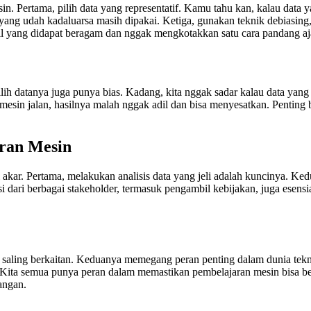
n. Pertama, pilih data yang representatif. Kamu tahu kan, kalau data y
yang udah kadaluarsa masih dipakai. Ketiga, gunakan teknik debiasing
sil yang didapat beragam dan nggak mengkotakkan satu cara pandang aj
ih datanya juga punya bias. Kadang, kita nggak sadar kalau data yang d
 mesin jalan, hasilnya malah nggak adil dan bisa menyesatkan. Penting b
aran Mesin
kar. Pertama, melakukan analisis data yang jeli adalah kuncinya. Kedu
 dari berbagai stakeholder, termasuk pengambil kebijakan, juga esensial
 saling berkaitan. Keduanya memegang peran penting dalam dunia tekno
ta. Kita semua punya peran dalam memastikan pembelajaran mesin bisa b
angan.