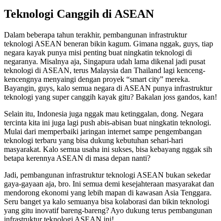
Teknologi Canggih di ASEAN
Dalam beberapa tahun terakhir, pembangunan infrastruktur
teknologi ASEAN beneran bikin kagum. Gimana nggak, guys, tiap
negara kayak punya misi penting buat ningkatin teknologi di
negaranya. Misalnya aja, Singapura udah lama dikenal jadi pusat
teknologi di ASEAN, terus Malaysia dan Thailand lagi kenceng-
kencengnya menyaingi dengan proyek “smart city” mereka.
Bayangin, guys, kalo semua negara di ASEAN punya infrastruktur
teknologi yang super canggih kayak gitu? Bakalan joss gandos, kan!
Selain itu, Indonesia juga nggak mau ketinggalan, dong. Negara
tercinta kita ini juga lagi push abis-abisan buat ningkatin teknologi.
Mulai dari memperbaiki jaringan internet sampe pengembangan
teknologi terbaru yang bisa dukung kebutuhan sehari-hari
masyarakat. Kalo semua usaha ini sukses, bisa kebayang nggak sih
betapa kerennya ASEAN di masa depan nanti?
Jadi, pembangunan infrastruktur teknologi ASEAN bukan sekedar
gaya-gayaan aja, bro. Ini semua demi kesejahteraan masyarakat dan
mendorong ekonomi yang lebih mapan di kawasan Asia Tenggara.
Seru banget ya kalo semuanya bisa kolaborasi dan bikin teknologi
yang gitu inovatif bareng-bareng? Ayo dukung terus pembangunan
infrastruktur teknologi ASEAN ini!