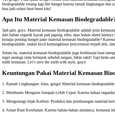
biodegradable emang lagi hits banget karena ramah lingkungan dan s
bisa jadi solusi buat bumi kita!
Apa Itu Material Kemasan Biodegradable
Jadi gini, guys. Material kemasan biodegradable adalah jenis kemasa
dari bahan organik kayak pati jagung, tebu, atau bahan alami lainny
kenapa penting banget pake material kemasan biodegradable? Karena se
biodegradable, makin kecil kemungkinan pencemaran terjadi deh, da
Selain itu, material kemasan biodegradable juga berkhasiat buat mengu
inget analogi cinta bertepuk sebelah tangan, bikin sakit! Tapi beda s
milih kemasan. Let’s save the earth with style, guys!
Keuntungan Pakai Material Kemasan Bio
1. Ramah Lingkungan: Jelas, gengs! Material kemasan biodegradable 
2. Membantu Mengurai Sampah Lebih Cepat: Karena bahan organiknya
3. Mengurangi Jejak Karbon: Produksi dan pembuangan material kemas
4. Aman Buat Kesehatan: Karena bahan-bahan alaminya, kemasan ini r