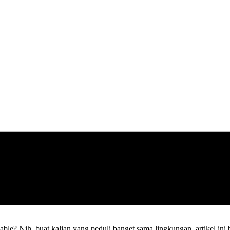
ble? Nih, buat kalian yang peduli banget sama lingkungan, artikel in