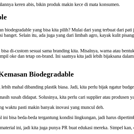
ilannya keren abis, bikin produk makin kece di mata konsumen.
ble
 biodegradable yang bisa kita pilih? Mulai dari yang terbuat dari pati
banget. Selain itu, ada juga yang dari limbah agro, kayak kulit pisang 
bisa di-custom sesuai sama branding kita. Misalnya, warna atau bentuk 
mpil oke dan tetap on-brand. Ini saatnya kita jadi lebih bijaksana dal
Kemasan Biodegradable
bih mahal dibanding plastik biasa. Jadi, kita perlu bijak ngatur budge
asih susah didapat. Solusinya, kita perlu cari supplier atau produsen ya
ring waktu pasti makin banyak inovasi yang muncul deh.
al ini bisa beda-beda tergantung kondisi lingkungan, jadi harus diperti
rial ini, jadi kita juga punya PR buat edukasi mereka. Simpel kan, 