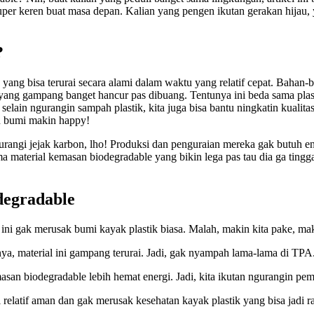
uper keren buat masa depan. Kalian yang pengen ikutan gerakan hijau,
?
n yang bisa terurai secara alami dalam waktu yang relatif cepat. Bahan
a yang gampang banget hancur pas dibuang. Tentunya ini beda sama pla
lain ngurangin sampah plastik, kita juga bisa bantu ningkatin kualitas
n bumi makin happy!
rangi jejak karbon, lho! Produksi dan penguraian mereka gak butuh ener
ama material kemasan biodegradable yang bikin lega pas tau dia ga tingg
degradable
ini gak merusak bumi kayak plastik biasa. Malah, makin kita pake, mak
, material ini gampang terurai. Jadi, gak nyampah lama-lama di TPA
an biodegradable lebih hemat energi. Jadi, kita ikutan ngurangin pem
elatif aman dan gak merusak kesehatan kayak plastik yang bisa jadi r