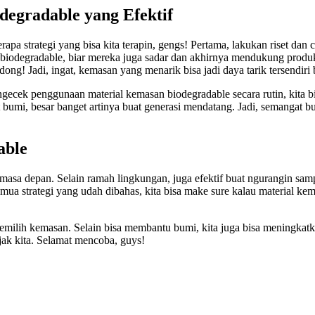
degradable yang Efektif
a strategi yang bisa kita terapin, gengs! Pertama, lakukan riset dan ca
biodegradable, biar mereka juga sadar dan akhirnya mendukung produk
ong! Jadi, ingat, kemasan yang menarik bisa jadi daya tarik tersendir
 ngecek penggunaan material kemasan biodegradable secara rutin, kita b
 bumi, besar banget artinya buat generasi mendatang. Jadi, semangat b
able
masa depan. Selain ramah lingkungan, juga efektif buat ngurangin samp
emua strategi yang udah dibahas, kita bisa make sure kalau material kem
memilih kemasan. Selain bisa membantu bumi, kita juga bisa meningkatk
ak kita. Selamat mencoba, guys!