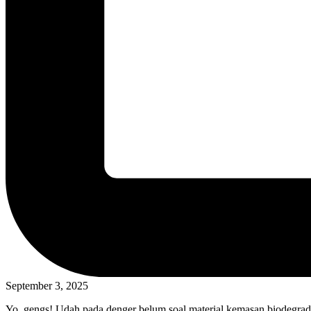
September 3, 2025
Yo, gengs! Udah pada denger belum soal material kemasan biodegrada