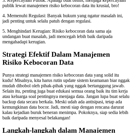
3. Kepercayaan Publik: Apalagi buat bisnis, menjaga kepercayaan
publik lewat manajemen risiko kebocoran data itu krusial, bro!
4. Memenuhi Regulasi: Banyak hukum yang ngatur masalah ini,
jadi penting untuk selalu patuh dengan regulasi.
5. Menghindari Kerugian: Risiko kebocoran data sama aja
undangan buat masalah, jadi mencegah lebih baik daripada
mengahadapi kerugian.
Strategi Efektif Dalam Manajemen
Risiko Kebocoran Data
Punya strategi manajemen risiko kebocoran data yang solid itu
kudu! Misalnya, kita harus rutin update sistem keamanan biar nggak
mudah dibobol oleh pihak-pihak yang nggak bertanggung jawab.
Selain itu, penting juga buat edukasi semua orang baik itu tim kerja
atau keluarga soal pentingnya menjaga data. Jangan lupa buat selalu
backup data secara berkala. Meski udah ada antisipasi, tetap ada
kemungkinan data bocor. Jadi, mesti siap dengan rencana darurat
kalau kejadian buruk beneran menimpa. Pokoknya, siap sedia lebih
baik daripada menyesal belakangan!
Langkah-langkah dalam Manajemen