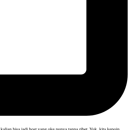
kalian bisa jadi host yang oke punya tanpa ribet. Yuk, kita kepoin