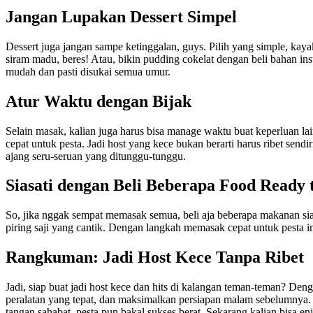
Jangan Lupakan Dessert Simpel
Dessert juga jangan sampe ketinggalan, guys. Pilih yang simple, kayak
siram madu, beres! Atau, bikin pudding cokelat dengan beli bahan ins
mudah dan pasti disukai semua umur.
Atur Waktu dengan Bijak
Selain masak, kalian juga harus bisa manage waktu buat keperluan la
cepat untuk pesta. Jadi host yang kece bukan berarti harus ribet send
ajang seru-seruan yang ditunggu-tunggu.
Siasati dengan Beli Beberapa Food Ready 
So, jika nggak sempat memasak semua, beli aja beberapa makanan siap sa
piring saji yang cantik. Dengan langkah memasak cepat untuk pesta i
Rangkuman: Jadi Host Kece Tanpa Ribet
Jadi, siap buat jadi host kece dan hits di kalangan teman-teman? Den
peralatan yang tepat, dan maksimalkan persiapan malam sebelumnya.
tangan sahabat, pesta pun bakal sukses berat. Sekarang kalian bisa e