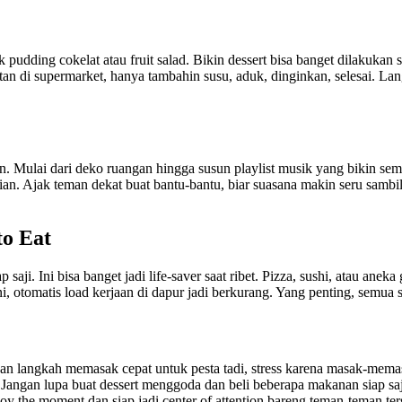
 pudding cokelat atau fruit salad. Bikin dessert bisa banget dilakukan 
tan di supermarket, hanya tambahin susu, aduk, dinginkan, selesai. Lan
in. Mulai dari deko ruangan hingga susun playlist musik yang bikin se
irian. Ajak teman dekat buat bantu-bantu, biar suasana makin seru samb
to Eat
ji. Ini bisa banget jadi life-saver saat ribet. Pizza, sushi, atau anek
ni, otomatis load kerjaan di dapur jadi berkurang. Yang penting, semua
gan langkah memasak cepat untuk pesta tadi, stress karena masak-memas
 Jangan lupa buat dessert menggoda dan beli beberapa makanan siap s
njoy the moment dan siap jadi center of attention bareng teman-teman te