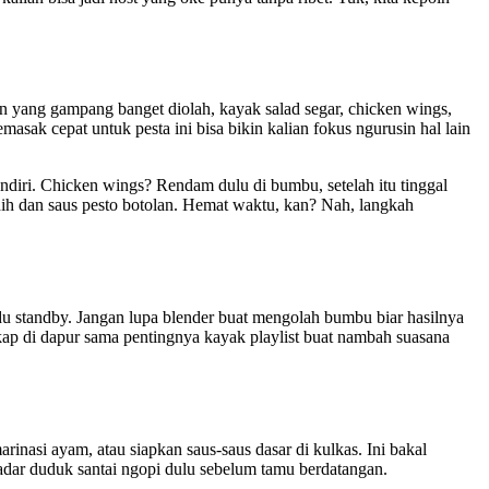
nan yang gampang banget diolah, kayak salad segar, chicken wings,
asak cepat untuk pesta ini bisa bikin kalian fokus ngurusin hal lain
sendiri. Chicken wings? Rendam dulu di bumbu, setelah itu tinggal
dih dan saus pesto botolan. Hemat waktu, kan? Nah, langkah
kudu standby. Jangan lupa blender buat mengolah bumbu biar hasilnya
gkap di dapur sama pentingnya kayak playlist buat nambah suasana
rinasi ayam, atau siapkan saus-saus dasar di kulkas. Ini bakal
kadar duduk santai ngopi dulu sebelum tamu berdatangan.