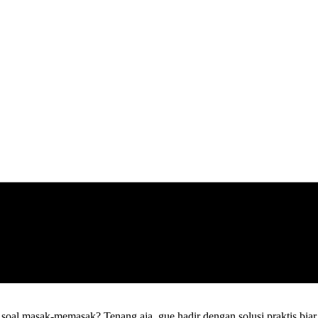
g soal masak-memasak? Tenang aja, gue hadir dengan solusi praktis biar 