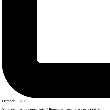
October 8, 2025
Yo, sobat party planner sejati! Punya rencana gelar pesta tapi bingun