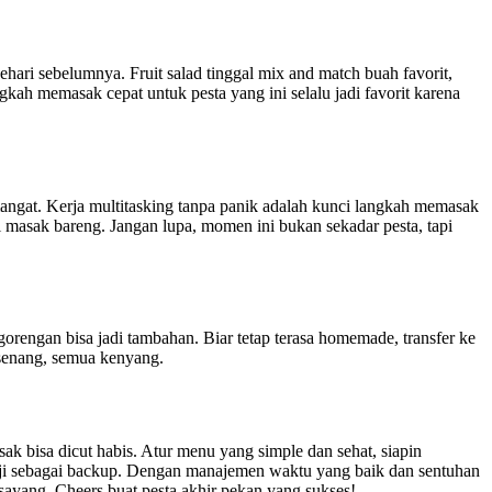
sehari sebelumnya. Fruit salad tinggal mix and match buah favorit,
gkah memasak cepat untuk pesta yang ini selalu jadi favorit karena
mangat. Kerja multitasking tanpa panik adalah kunci langkah memasak
il masak bareng. Jangan lupa, momen ini bukan sekadar pesta, tapi
a gorengan bisa jadi tambahan. Biar tetap terasa homemade, transfer ke
 senang, semua kenyang.
ak bisa dicut habis. Atur menu yang simple dan sehat, siapin
aji sebagai backup. Dengan manajemen waktu yang baik dan sentuhan
rsayang. Cheers buat pesta akhir pekan yang sukses!