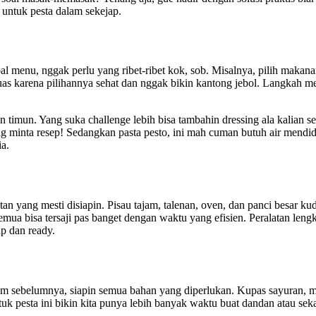
untuk pesta dalam sekejap.
oal menu, nggak perlu yang ribet-ribet kok, sob. Misalnya, pilih maka
uas karena pilihannya sehat dan nggak bikin kantong jebol. Langkah mem
an timun. Yang suka challenge lebih bisa tambahin dressing ala kalian 
g minta resep! Sedangkan pasta pesto, ini mah cuman butuh air mendi
ia.
atan yang mesti disiapin. Pisau tajam, talenan, oven, dan panci besar 
emua bisa tersaji pas banget dengan waktu yang efisien. Peralatan len
ap dan ready.
alam sebelumnya, siapin semua bahan yang diperlukan. Kupas sayuran, ma
tuk pesta ini bikin kita punya lebih banyak waktu buat dandan atau se