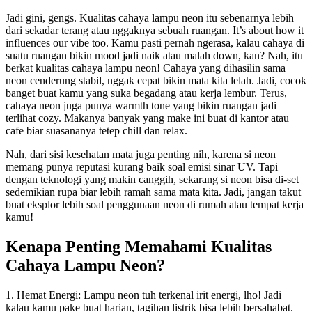
Jadi gini, gengs. Kualitas cahaya lampu neon itu sebenarnya lebih
dari sekadar terang atau nggaknya sebuah ruangan. It’s about how it
influences our vibe too. Kamu pasti pernah ngerasa, kalau cahaya di
suatu ruangan bikin mood jadi naik atau malah down, kan? Nah, itu
berkat kualitas cahaya lampu neon! Cahaya yang dihasilin sama
neon cenderung stabil, nggak cepat bikin mata kita lelah. Jadi, cocok
banget buat kamu yang suka begadang atau kerja lembur. Terus,
cahaya neon juga punya warmth tone yang bikin ruangan jadi
terlihat cozy. Makanya banyak yang make ini buat di kantor atau
cafe biar suasananya tetep chill dan relax.
Nah, dari sisi kesehatan mata juga penting nih, karena si neon
memang punya reputasi kurang baik soal emisi sinar UV. Tapi
dengan teknologi yang makin canggih, sekarang si neon bisa di-set
sedemikian rupa biar lebih ramah sama mata kita. Jadi, jangan takut
buat eksplor lebih soal penggunaan neon di rumah atau tempat kerja
kamu!
Kenapa Penting Memahami Kualitas
Cahaya Lampu Neon?
1. Hemat Energi: Lampu neon tuh terkenal irit energi, lho! Jadi
kalau kamu pake buat harian, tagihan listrik bisa lebih bersahabat.