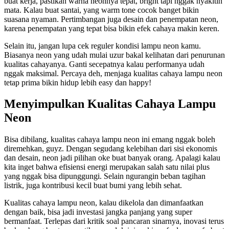
buat kerja, pastikan warna neonnya tepat, bright tapi nggak nyakitin
mata. Kalau buat santai, yang warm tone cocok banget bikin
suasana nyaman. Pertimbangan juga desain dan penempatan neon,
karena penempatan yang tepat bisa bikin efek cahaya makin keren.
Selain itu, jangan lupa cek reguler kondisi lampu neon kamu.
Biasanya neon yang udah mulai uzur bakal kelihatan dari penurunan
kualitas cahayanya. Ganti secepatnya kalau performanya udah
nggak maksimal. Percaya deh, menjaga kualitas cahaya lampu neon
tetap prima bikin hidup lebih easy dan happy!
Menyimpulkan Kualitas Cahaya Lampu
Neon
Bisa dibilang, kualitas cahaya lampu neon ini emang nggak boleh
diremehkan, guyz. Dengan segudang kelebihan dari sisi ekonomis
dan desain, neon jadi pilihan oke buat banyak orang. Apalagi kalau
kita inget bahwa efisiensi energi merupakan salah satu nilai plus
yang nggak bisa dipunggungi. Selain ngurangin beban tagihan
listrik, juga kontribusi kecil buat bumi yang lebih sehat.
Kualitas cahaya lampu neon, kalau dikelola dan dimanfaatkan
dengan baik, bisa jadi investasi jangka panjang yang super
bermanfaat. Terlepas dari kritik soal pancaran sinarnya, inovasi terus