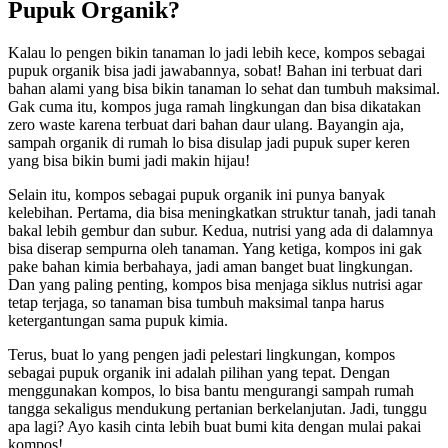
Pupuk Organik?
Kalau lo pengen bikin tanaman lo jadi lebih kece, kompos sebagai
pupuk organik bisa jadi jawabannya, sobat! Bahan ini terbuat dari
bahan alami yang bisa bikin tanaman lo sehat dan tumbuh maksimal.
Gak cuma itu, kompos juga ramah lingkungan dan bisa dikatakan
zero waste karena terbuat dari bahan daur ulang. Bayangin aja,
sampah organik di rumah lo bisa disulap jadi pupuk super keren
yang bisa bikin bumi jadi makin hijau!
Selain itu, kompos sebagai pupuk organik ini punya banyak
kelebihan. Pertama, dia bisa meningkatkan struktur tanah, jadi tanah
bakal lebih gembur dan subur. Kedua, nutrisi yang ada di dalamnya
bisa diserap sempurna oleh tanaman. Yang ketiga, kompos ini gak
pake bahan kimia berbahaya, jadi aman banget buat lingkungan.
Dan yang paling penting, kompos bisa menjaga siklus nutrisi agar
tetap terjaga, so tanaman bisa tumbuh maksimal tanpa harus
ketergantungan sama pupuk kimia.
Terus, buat lo yang pengen jadi pelestari lingkungan, kompos
sebagai pupuk organik ini adalah pilihan yang tepat. Dengan
menggunakan kompos, lo bisa bantu mengurangi sampah rumah
tangga sekaligus mendukung pertanian berkelanjutan. Jadi, tunggu
apa lagi? Ayo kasih cinta lebih buat bumi kita dengan mulai pakai
kompos!