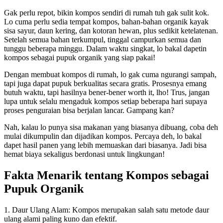
Gak perlu repot, bikin kompos sendiri di rumah tuh gak sulit kok.
Lo cuma perlu sedia tempat kompos, bahan-bahan organik kayak
sisa sayur, daun kering, dan kotoran hewan, plus sedikit ketelatenan.
Setelah semua bahan terkumpul, tinggal campurkan semua dan
tunggu beberapa minggu. Dalam waktu singkat, lo bakal dapetin
kompos sebagai pupuk organik yang siap pakai!
Dengan membuat kompos di rumah, lo gak cuma ngurangi sampah,
tapi juga dapat pupuk berkualitas secara gratis. Prosesnya emang
butuh waktu, tapi hasilnya bener-bener worth it, lho! Trus, jangan
lupa untuk selalu mengaduk kompos setiap beberapa hari supaya
proses penguraian bisa berjalan lancar. Gampang kan?
Nah, kalau lo punya sisa makanan yang biasanya dibuang, coba deh
mulai dikumpulin dan dijadikan kompos. Percaya deh, lo bakal
dapet hasil panen yang lebih memuaskan dari biasanya. Jadi bisa
hemat biaya sekaligus berdonasi untuk lingkungan!
Fakta Menarik tentang Kompos sebagai
Pupuk Organik
1. Daur Ulang Alam: Kompos merupakan salah satu metode daur
ulang alami paling kuno dan efektif.