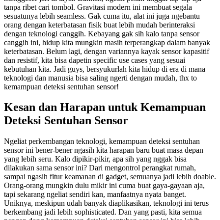
tanpa ribet cari tombol. Gravitasi modern ini membuat segala
sesuatunya lebih seamless. Gak cuma itu, alat ini juga ngebantu
orang dengan keterbatasan fisik buat lebih mudah berinteraksi
dengan teknologi canggih. Kebayang gak sih kalo tanpa sensor
canggih ini, hidup kita mungkin masih terperangkap dalam banyak
keterbatasan. Belum lagi, dengan variannya kayak sensor kapasitif
dan resistif, kita bisa dapetin specific use cases yang sesuai
kebutuhan kita. Jadi guys, bersyukurlah kita hidup di era di mana
teknologi dan manusia bisa saling ngerti dengan mudah, thx to
kemampuan deteksi sentuhan sensor!
Kesan dan Harapan untuk Kemampuan
Deteksi Sentuhan Sensor
Ngeliat perkembangan teknologi, kemampuan deteksi sentuhan
sensor ini bener-bener ngasih kita harapan baru buat masa depan
yang lebih seru. Kalo dipikir-pikir, apa sih yang nggak bisa
dilakukan sama sensor ini? Dari mengontrol perangkat rumah,
sampai ngasih fitur keamanan di gadget, semuanya jadi lebih doable.
Orang-orang mungkin dulu mikir ini cuma buat gaya-gayaan aja,
tapi sekarang ngeliat sendiri kan, manfaatnya nyata banget.
Uniknya, meskipun udah banyak diaplikasikan, teknologi ini terus
berkembang jadi lebih sophisticated. Dan yang pasti, kita semua