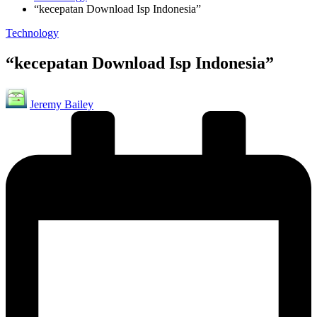
“kecepatan Download Isp Indonesia”
Posted
Technology
in
“kecepatan Download Isp Indonesia”
Posted
Jeremy Bailey
by