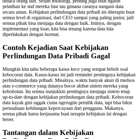
dibaca orang lain. Selain teknologi, penting juga buat ngasih
pelatihan ke staf mereka biar tau gimana caranya nangani data
secara aman. Kebijakan perlindungan data pribadi ini diterapin buat
semua level di organisasi, dari CEO sampai yang paling junior, jadi
semua pihak bisa menjaga data dengan baik. Intinya, dengan
implementasi yang kuat, kita bisa tenang karena data kita
diperlakukan dengan hormat.
Contoh Kejadian Saat Kebijakan
Perlindungan Data Pribadi Gagal
Mungkin kita tahu beberapa kasus kece yang sempat heboh soal
kebocoran data. Kasus-kasus ini jadi reminder pentingnya kebijakan
perlindungan data pribadi. Misalnya, waktu banyak akun di medsos
atau e-commerce yang datanya bocor akibat sistem mereka yang
kebobolan. Itu semua nunjukkin pentingnya menjaga sistem tetap
up-to-date dengan kebijakan perlindungan data pribadi. Kebocoran
data kayak gini nggak cuma ngerugiin pemilik data, tapi bisa bikin
perusahaan kehilangan kepercayaan dari pengguna. Makanya,
semua pihak harus kerjasama buat nerapin kebijakan ini dengan
bener.
Tantangan dalam Kebijakan