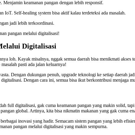
time. Menjamin keamanan pangan dengan lebih responsif.
 IoT. Self-healing system bisa aktif kalau terdeteksi ada masalah.
an jadi lebih terkoordinasi.
an pangan melalui digitalisasi!
alui Digitalisasi
nnya loh. Kayak misalnya, nggak semua daerah bisa menikmati akses te
 masalah pasti ada jalan keluarnya!
 swasta. Dengan dukungan penuh, upgrade teknologi ke setiap daerah jad
igitalisasi. Dengan cara ini, semua bisa ikut berkontribusi menjaga m
ah full digitalisasi, gak cuma keamanan pangan yang makin solid, tapi 
angan global. Artinya, kita bisa nikmatin makanan yang gak cuma enak,
berbagai inovasi yang hadir. Semacam sistem pangan yang lebih efisien,
amanan pangan melalui digitalisasi yang makin sempurna.