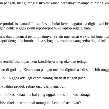
n pangan, mengurangi risiko makanan berbahaya nyampe di piring kit
e produk makanan? Ini salah satu bukti keren bagaimana digitalisasi b
gan detik. Nggak perlu repot-repot buka laptop segala, kan?
negara, dan informasi penting lainnya. Selain ngehemat waktu, ini juga n
ptif dengan kebutuhan kita sebagai konsumen yang serba digital ini!
ensitif bisa dipastikan kondisinya tetep oke dan terjaga.
ban di gudang. Keamanan pangan melalui digitalisasi di sini lebih ungg
IoT. Nggak ada lagi cerita barang rusak di tengah jalan.
kualitas produk setiap saat, dari mana pun.
otifikasi kalau ada hal yang nggak beres di lokasi storage.
isa ditekan seminimal mungkin. Lebih efisien, kan?