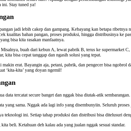
 ini. Stay tuned ya!
angan
ng pangan jadi lebih cakep dan gampang. Kebayang kan betapa ribetnya
ngecek kualitas bahan pangan, proses produksi, hingga distribusinya k
 yang bisa kita rasakan manfaatnya.
. Misalnya, buah dari kebun A, lewat pabrik B, terus ke supermarket C
r, kita bisa cepat tanggap dan ngasih solusi yang tepat.
adi makin erat. Bayangin aja, petani, pabrik, dan pengecer bisa ngobrol d
uat ‘kita-kita’ yang doyan ngemil!
angan
a data tercatat secure banget dan nggak bisa diutak-atik sembarangan.
ta yang sama. Nggak ada lagi info yang disembunyiin. Seluruh proses j
 teknologi ini. Setiap tahap produksi dan distribusi bisa ditelusuri d
 kita beli. Ketahuan deh kalau ada yang jualan nggak sesuai standar.