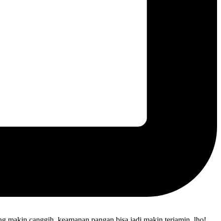
g makin canggih, keamanan pangan bisa jadi makin terjamin, lho!