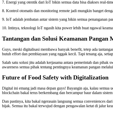
7. Energi yang otentik dari IoT bikin semua data bisa diakses real-
8. Kontrol otomatis dan monitoring remote jadi mungkin banget dengan
9. IoT adalah jembatan antar sistem yang bikin semua penanganan pang
10. Intinya, teknologi IoT ngasih kita power lebih buat ngawal keaman
Tantangan dan Solusi Keamanan Pangan Mel
Guys, meski digitalisasi membawa banyak benefit, tetep ada tantanga
butuh effort dan pembiayaan yang nggak kecil. Tapi tenang aja, setiap
Salah satu solusi jitu adalah kerjasama antara pemerintah dan pihak
awareness semua pihak tentang pentingnya keamanan pangan melalui d
Future of Food Safety with Digitalization
Digital ini emang jadi masa depan guys! Bayangin aja, kalau semua ud
blockchain bakal terus berkembang dan bercampur baur dalam sistem p
Dan pastinya, kita bakal ngerasain langsung semua conveniences dari 
bijak. Semua itu bakal terwujud dengan pengawalan ketat di jalur ke