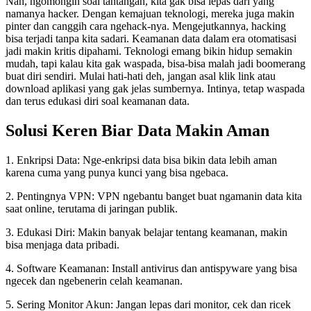
Nah, ngomongin soal tantangan, kita gak bisa lepas dari yang
namanya hacker. Dengan kemajuan teknologi, mereka juga makin
pinter dan canggih cara ngehack-nya. Mengejutkannya, hacking
bisa terjadi tanpa kita sadari. Keamanan data dalam era otomatisasi
jadi makin kritis dipahami. Teknologi emang bikin hidup semakin
mudah, tapi kalau kita gak waspada, bisa-bisa malah jadi boomerang
buat diri sendiri. Mulai hati-hati deh, jangan asal klik link atau
download aplikasi yang gak jelas sumbernya. Intinya, tetap waspada
dan terus edukasi diri soal keamanan data.
Solusi Keren Biar Data Makin Aman
1. Enkripsi Data: Nge-enkripsi data bisa bikin data lebih aman
karena cuma yang punya kunci yang bisa ngebaca.
2. Pentingnya VPN: VPN ngebantu banget buat ngamanin data kita
saat online, terutama di jaringan publik.
3. Edukasi Diri: Makin banyak belajar tentang keamanan, makin
bisa menjaga data pribadi.
4. Software Keamanan: Install antivirus dan antispyware yang bisa
ngecek dan ngebenerin celah keamanan.
5. Sering Monitor Akun: Jangan lepas dari monitor, cek dan ricek