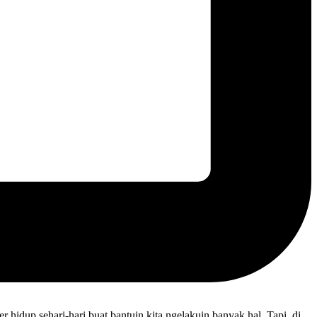
 hidup sehari-hari buat bantuin kita ngelakuin banyak hal. Tapi, di