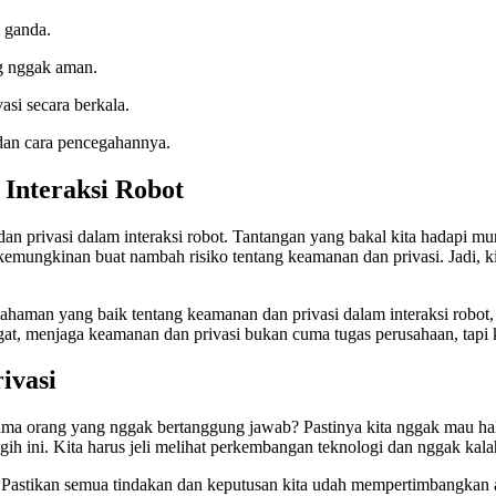
 ganda.
ng nggak aman.
asi secara berkala.
 dan cara pencegahannya.
Interaksi Robot
dan privasi dalam interaksi robot. Tantangan yang bakal kita hadapi m
emungkinan buat nambah risiko tentang keamanan dan privasi. Jadi, ki
man yang baik tentang keamanan dan privasi dalam interaksi robot, sem
gat, menjaga keamanan dan privasi bukan cuma tugas perusahaan, tapi k
ivasi
sama orang yang nggak bertanggung jawab? Pastinya kita nggak mau hal i
ggih ini. Kita harus jeli melihat perkembangan teknologi dan nggak ka
ot. Pastikan semua tindakan dan keputusan kita udah mempertimbangkan