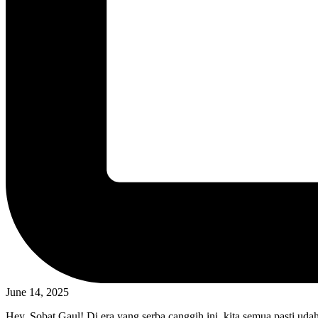
June 14, 2025
Hey, Sobat Gaul! Di era yang serba canggih ini, kita semua pasti uda