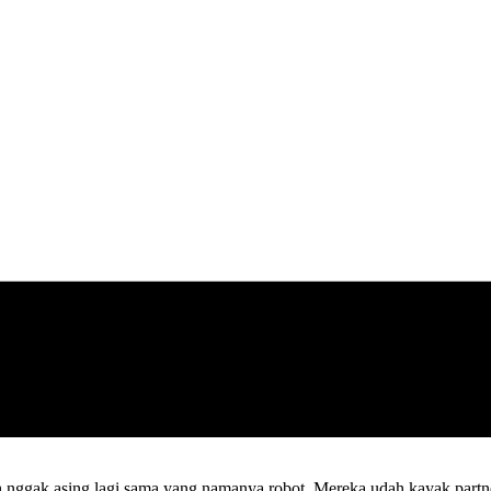
h nggak asing lagi sama yang namanya robot. Mereka udah kayak partner