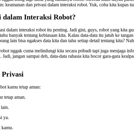
rin: keamanan dan privasi dalam interaksi robot. Yuk, coba kita kupas t
 dalam Interaksi Robot?
 dalam interaksi robot itu penting. Jadi gini, guys, robot yang kita g
tahu banyak tentang kebiasaan kita. Kalau data-data itu jatuh ke tang
rang lain bisa ngakses data kita dan tahu setiap detail tentang kita? Nah
robot nggak cuma melindungi kita secara pribadi tapi juga menjaga info
a. Jadi, jangan sampai deh, data-data rahasia kita bocor gara-gara keal
Privasi
obot kamu tetap aman:
ar tetap aman.
lain.
i ya.
t kamu.