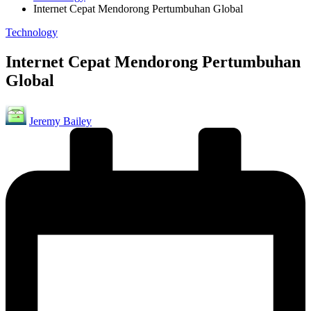
Internet Cepat Mendorong Pertumbuhan Global
Posted
Technology
in
Internet Cepat Mendorong Pertumbuhan
Global
Posted
Jeremy Bailey
by