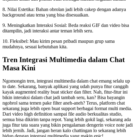
8. Nilai Estetika: Bahan obrolan jadi lebih cakep dengan adanya
background atau tema yang bisa disesuaikan.
9. Meningkatkan Interaksi Sosial: Beda reaksi GIF dan video bisa
ditampilin, jadi interaksi antar teman lebih seru.
10. Fleksibel: Mau kirim pesan pribadi maupun grup sama
mudahnya, sesuai kebutuhan kita.
Tren Integrasi Multimedia dalam Chat
Masa Kini
Ngomongin tren, integrasi multimedia dalam chat emang selalu up
to date. Sekarang, banyak aplikasi yang udah punya fitur canggih
kayak augmented reality buat sticker dan filter. Nah, fitur-fitur ini
bikin interaksi dalam chat jadi tambah seru, kan? Bisa bayangin
ngobrol sama temen pake filter aneh-aneh? Terus, platform chat
sekarang juga lebih open buat support berbagai format multi media.
Dari video high definition sampai file audio berkualitas studio,
semua bisa dikirim tanpa repot. Yang lebih gokil lagi, sekarang ada
juga fitur tata suara yang bikin pengalaman dengerin voice note jadi
lebih jernih. Jadi, jangan heran kalo chattingan lo sekarang lebih
hidup dengan integrasi multimedia yang makin epic!