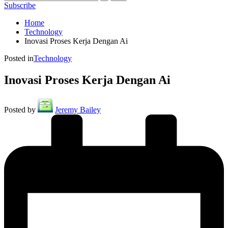
Subscribe
Home
Technology
Inovasi Proses Kerja Dengan Ai
Posted in
Technology
Inovasi Proses Kerja Dengan Ai
Posted by
Jeremy Bailey