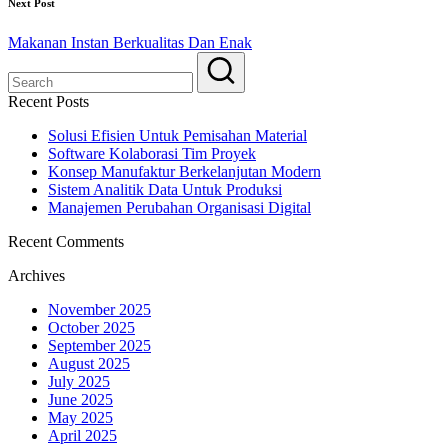
Next Post
Makanan Instan Berkualitas Dan Enak
Recent Posts
Solusi Efisien Untuk Pemisahan Material
Software Kolaborasi Tim Proyek
Konsep Manufaktur Berkelanjutan Modern
Sistem Analitik Data Untuk Produksi
Manajemen Perubahan Organisasi Digital
Recent Comments
Archives
November 2025
October 2025
September 2025
August 2025
July 2025
June 2025
May 2025
April 2025