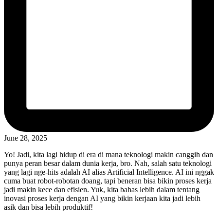
June 28, 2025
Yo! Jadi, kita lagi hidup di era di mana teknologi makin canggih dan
punya peran besar dalam dunia kerja, bro. Nah, salah satu teknologi
yang lagi nge-hits adalah AI alias Artificial Intelligence. AI ini nggak
cuma buat robot-robotan doang, tapi beneran bisa bikin proses kerja
jadi makin kece dan efisien. Yuk, kita bahas lebih dalam tentang
inovasi proses kerja dengan AI yang bikin kerjaan kita jadi lebih
asik dan bisa lebih produktif!