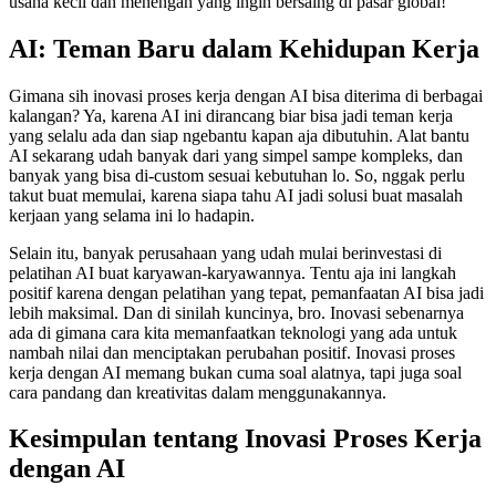
usaha kecil dan menengah yang ingin bersaing di pasar global!
AI: Teman Baru dalam Kehidupan Kerja
Gimana sih inovasi proses kerja dengan AI bisa diterima di berbagai
kalangan? Ya, karena AI ini dirancang biar bisa jadi teman kerja
yang selalu ada dan siap ngebantu kapan aja dibutuhin. Alat bantu
AI sekarang udah banyak dari yang simpel sampe kompleks, dan
banyak yang bisa di-custom sesuai kebutuhan lo. So, nggak perlu
takut buat memulai, karena siapa tahu AI jadi solusi buat masalah
kerjaan yang selama ini lo hadapin.
Selain itu, banyak perusahaan yang udah mulai berinvestasi di
pelatihan AI buat karyawan-karyawannya. Tentu aja ini langkah
positif karena dengan pelatihan yang tepat, pemanfaatan AI bisa jadi
lebih maksimal. Dan di sinilah kuncinya, bro. Inovasi sebenarnya
ada di gimana cara kita memanfaatkan teknologi yang ada untuk
nambah nilai dan menciptakan perubahan positif. Inovasi proses
kerja dengan AI memang bukan cuma soal alatnya, tapi juga soal
cara pandang dan kreativitas dalam menggunakannya.
Kesimpulan tentang Inovasi Proses Kerja
dengan AI