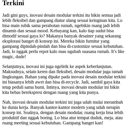
Terkini
Jadi gini guys, inovasi desain modular terkini itu bikin semua jadi
lebih fleksibel dan gampang diatur ulang sesuai keinginan kita. Lo
bisa main rubik sama perabotan rumah, ngebikin ruang jadi lebih
dinamis dan sesuai mood. Kebayang kan, kalo tiap sudut bisa
dimodif sesuai gaya lo? Makanya banyak desainer yang sekarang
eksplorasi banget di konsep ini. Mereka bikin furnitur yang
gampang dipindah-pindah dan bisa di-customize sesuai kebutuhan.
Jadi, lo nggak perlu repot kalo mau ngubah suasana rumah. It’s like
magic, dude!
Selanjutnya, inovasi ini juga ngelirik ke aspek keberlanjutan.
Maksudnya, selain keren dan fleksibel, desain modular juga ramah
lingkungan. Bahan yang dipake pada inovasi desain modular terkini
ini biasanya lebih awet dan bisa di-recycle. Jadi, sambil gaya kita
tetap peduli sama bumi. Intinya, inovasi desain modular ini bikin
kita bebas berekspresi dengan ruang yang kita punya.
Nah, inovasi desain modular terkini ini juga udah mulai merambah
ke dunia kerja. Banyak kantor-kantor modern yang udah nerapin
konsep ini. Soalnya, dengan desain modular, ruang kerja bisa lebih
produktif dan nggak boring. Lo bisa atur tempat duduk, meja, atau
ruang meeting sesuai kebutuhan. Gampang banget kan!