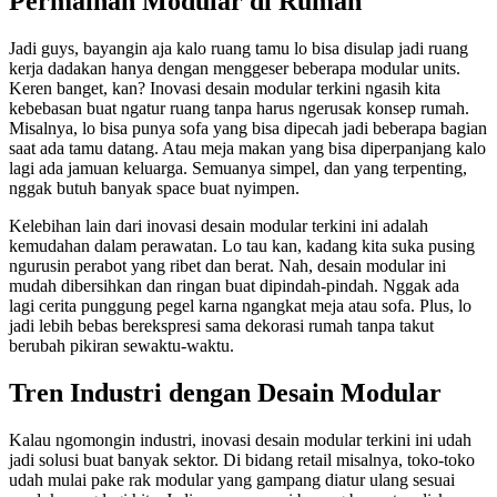
Permainan Modular di Rumah
Jadi guys, bayangin aja kalo ruang tamu lo bisa disulap jadi ruang
kerja dadakan hanya dengan menggeser beberapa modular units.
Keren banget, kan? Inovasi desain modular terkini ngasih kita
kebebasan buat ngatur ruang tanpa harus ngerusak konsep rumah.
Misalnya, lo bisa punya sofa yang bisa dipecah jadi beberapa bagian
saat ada tamu datang. Atau meja makan yang bisa diperpanjang kalo
lagi ada jamuan keluarga. Semuanya simpel, dan yang terpenting,
nggak butuh banyak space buat nyimpen.
Kelebihan lain dari inovasi desain modular terkini ini adalah
kemudahan dalam perawatan. Lo tau kan, kadang kita suka pusing
ngurusin perabot yang ribet dan berat. Nah, desain modular ini
mudah dibersihkan dan ringan buat dipindah-pindah. Nggak ada
lagi cerita punggung pegel karna ngangkat meja atau sofa. Plus, lo
jadi lebih bebas berekspresi sama dekorasi rumah tanpa takut
berubah pikiran sewaktu-waktu.
Tren Industri dengan Desain Modular
Kalau ngomongin industri, inovasi desain modular terkini ini udah
jadi solusi buat banyak sektor. Di bidang retail misalnya, toko-toko
udah mulai pake rak modular yang gampang diatur ulang sesuai