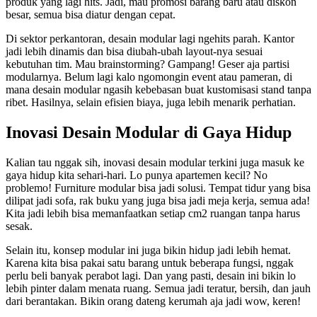
produk yang lagi hits. Jadi, mau promosi barang baru atau diskon
besar, semua bisa diatur dengan cepat.
Di sektor perkantoran, desain modular lagi ngehits parah. Kantor
jadi lebih dinamis dan bisa diubah-ubah layout-nya sesuai
kebutuhan tim. Mau brainstorming? Gampang! Geser aja partisi
modularnya. Belum lagi kalo ngomongin event atau pameran, di
mana desain modular ngasih kebebasan buat kustomisasi stand tanpa
ribet. Hasilnya, selain efisien biaya, juga lebih menarik perhatian.
Inovasi Desain Modular di Gaya Hidup
Kalian tau nggak sih, inovasi desain modular terkini juga masuk ke
gaya hidup kita sehari-hari. Lo punya apartemen kecil? No
problemo! Furniture modular bisa jadi solusi. Tempat tidur yang bisa
dilipat jadi sofa, rak buku yang juga bisa jadi meja kerja, semua ada!
Kita jadi lebih bisa memanfaatkan setiap cm2 ruangan tanpa harus
sesak.
Selain itu, konsep modular ini juga bikin hidup jadi lebih hemat.
Karena kita bisa pakai satu barang untuk beberapa fungsi, nggak
perlu beli banyak perabot lagi. Dan yang pasti, desain ini bikin lo
lebih pinter dalam menata ruang. Semua jadi teratur, bersih, dan jauh
dari berantakan. Bikin orang dateng kerumah aja jadi wow, keren!