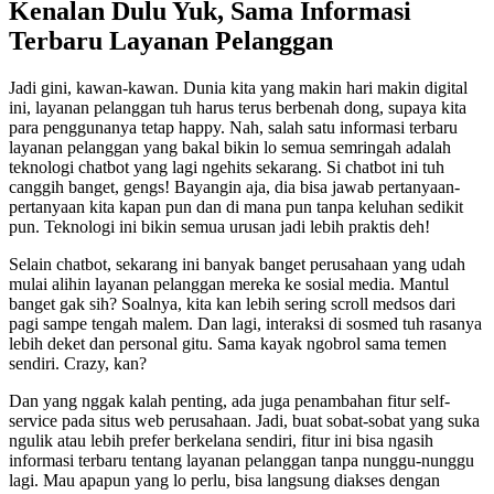
Kenalan Dulu Yuk, Sama Informasi
Terbaru Layanan Pelanggan
Jadi gini, kawan-kawan. Dunia kita yang makin hari makin digital
ini, layanan pelanggan tuh harus terus berbenah dong, supaya kita
para penggunanya tetap happy. Nah, salah satu informasi terbaru
layanan pelanggan yang bakal bikin lo semua semringah adalah
teknologi chatbot yang lagi ngehits sekarang. Si chatbot ini tuh
canggih banget, gengs! Bayangin aja, dia bisa jawab pertanyaan-
pertanyaan kita kapan pun dan di mana pun tanpa keluhan sedikit
pun. Teknologi ini bikin semua urusan jadi lebih praktis deh!
Selain chatbot, sekarang ini banyak banget perusahaan yang udah
mulai alihin layanan pelanggan mereka ke sosial media. Mantul
banget gak sih? Soalnya, kita kan lebih sering scroll medsos dari
pagi sampe tengah malem. Dan lagi, interaksi di sosmed tuh rasanya
lebih deket dan personal gitu. Sama kayak ngobrol sama temen
sendiri. Crazy, kan?
Dan yang nggak kalah penting, ada juga penambahan fitur self-
service pada situs web perusahaan. Jadi, buat sobat-sobat yang suka
ngulik atau lebih prefer berkelana sendiri, fitur ini bisa ngasih
informasi terbaru tentang layanan pelanggan tanpa nunggu-nunggu
lagi. Mau apapun yang lo perlu, bisa langsung diakses dengan