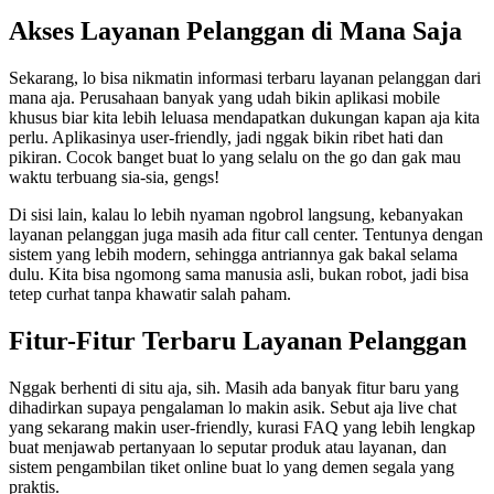
Akses Layanan Pelanggan di Mana Saja
Sekarang, lo bisa nikmatin informasi terbaru layanan pelanggan dari
mana aja. Perusahaan banyak yang udah bikin aplikasi mobile
khusus biar kita lebih leluasa mendapatkan dukungan kapan aja kita
perlu. Aplikasinya user-friendly, jadi nggak bikin ribet hati dan
pikiran. Cocok banget buat lo yang selalu on the go dan gak mau
waktu terbuang sia-sia, gengs!
Di sisi lain, kalau lo lebih nyaman ngobrol langsung, kebanyakan
layanan pelanggan juga masih ada fitur call center. Tentunya dengan
sistem yang lebih modern, sehingga antriannya gak bakal selama
dulu. Kita bisa ngomong sama manusia asli, bukan robot, jadi bisa
tetep curhat tanpa khawatir salah paham.
Fitur-Fitur Terbaru Layanan Pelanggan
Nggak berhenti di situ aja, sih. Masih ada banyak fitur baru yang
dihadirkan supaya pengalaman lo makin asik. Sebut aja live chat
yang sekarang makin user-friendly, kurasi FAQ yang lebih lengkap
buat menjawab pertanyaan lo seputar produk atau layanan, dan
sistem pengambilan tiket online buat lo yang demen segala yang
praktis.