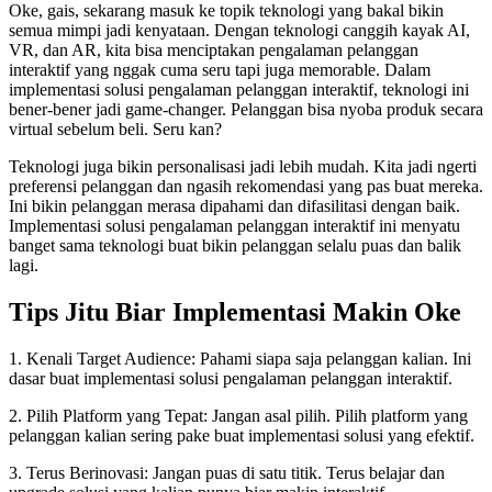
Oke, gais, sekarang masuk ke topik teknologi yang bakal bikin
semua mimpi jadi kenyataan. Dengan teknologi canggih kayak AI,
VR, dan AR, kita bisa menciptakan pengalaman pelanggan
interaktif yang nggak cuma seru tapi juga memorable. Dalam
implementasi solusi pengalaman pelanggan interaktif, teknologi ini
bener-bener jadi game-changer. Pelanggan bisa nyoba produk secara
virtual sebelum beli. Seru kan?
Teknologi juga bikin personalisasi jadi lebih mudah. Kita jadi ngerti
preferensi pelanggan dan ngasih rekomendasi yang pas buat mereka.
Ini bikin pelanggan merasa dipahami dan difasilitasi dengan baik.
Implementasi solusi pengalaman pelanggan interaktif ini menyatu
banget sama teknologi buat bikin pelanggan selalu puas dan balik
lagi.
Tips Jitu Biar Implementasi Makin Oke
1. Kenali Target Audience: Pahami siapa saja pelanggan kalian. Ini
dasar buat implementasi solusi pengalaman pelanggan interaktif.
2. Pilih Platform yang Tepat: Jangan asal pilih. Pilih platform yang
pelanggan kalian sering pake buat implementasi solusi yang efektif.
3. Terus Berinovasi: Jangan puas di satu titik. Terus belajar dan