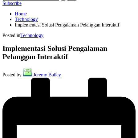
Subscribe
Home
Technology
Implementasi Solusi Pengalaman Pelanggan Interaktif
Posted in
Technology
Implementasi Solusi Pengalaman
Pelanggan Interaktif
Posted by
Jeremy Bailey