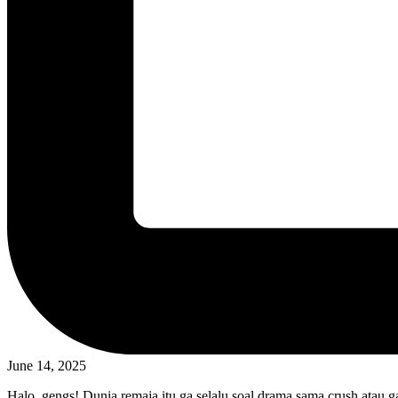
June 14, 2025
Halo, gengs! Dunia remaja itu ga selalu soal drama sama crush atau g