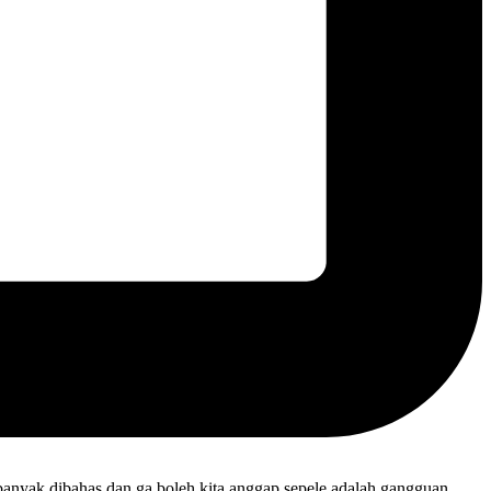
ni banyak dibahas dan ga boleh kita anggap sepele adalah gangguan