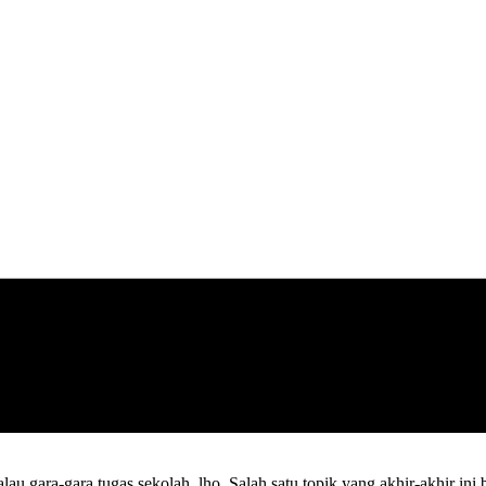
alau gara-gara tugas sekolah, lho. Salah satu topik yang akhir-akhir i