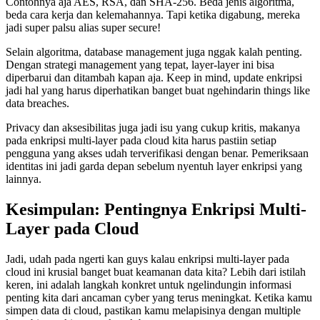
Contohnya aja AES, RSA, dan SHA-256. Beda jenis algoritma,
beda cara kerja dan kelemahannya. Tapi ketika digabung, mereka
jadi super palsu alias super secure!
Selain algoritma, database management juga nggak kalah penting.
Dengan strategi management yang tepat, layer-layer ini bisa
diperbarui dan ditambah kapan aja. Keep in mind, update enkripsi
jadi hal yang harus diperhatikan banget buat ngehindarin things like
data breaches.
Privacy dan aksesibilitas juga jadi isu yang cukup kritis, makanya
pada enkripsi multi-layer pada cloud kita harus pastiin setiap
pengguna yang akses udah terverifikasi dengan benar. Pemeriksaan
identitas ini jadi garda depan sebelum nyentuh layer enkripsi yang
lainnya.
Kesimpulan: Pentingnya Enkripsi Multi-
Layer pada Cloud
Jadi, udah pada ngerti kan guys kalau enkripsi multi-layer pada
cloud ini krusial banget buat keamanan data kita? Lebih dari istilah
keren, ini adalah langkah konkret untuk ngelindungin informasi
penting kita dari ancaman cyber yang terus meningkat. Ketika kamu
simpen data di cloud, pastikan kamu melapisinya dengan multiple