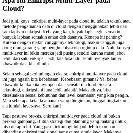
Apa Itu Enkripsi Multi-Layer pada
Cloud?
Jadi gini, guys, enkripsi multi-layer pada cloud itu adalah teknik atau
metode pengamanan data di cloud dengan menggunakan lebih dari
satu lapisan enkripsi. Kebayang kan, kayak lapis legit, semakin
banyak lapisan semakin aman deh datanya. Kenapa ini penting?
Karena dengan makin canggihnya teknologi, makin canggih juga
dong orang-orang yang pengin coba-coba ngintip data. Nah, konsep
multi-layer ini bikin mereka jadi pusing sendiri karena musti jebol
lebih dari satu enkripsi. Jadi, kita bisa tidur lebih nyenyak tanpa
khawatir data kita diintip.
Selain sebagai perlindungan ekstra, enkripsi multi-layer pada cloud
ini juga ngasih kita kebebasan. Kebebasan gimana? Ya, bebas
khawatir ketika kita nyimpen data sensitif di cloud. Secara
teknologi, enkripsi ini juga lebih adaptif. Maksudnya, bisa
disesuaikan sesuai kebutuhan dan level keamanan yang kita pengin.
Mau seberapa ketat keamanan yang diinginkan, tinggal tingkatkan
aja jumlah layer-nya. Seru kan?
Tapi pastinya bro-sis, enkripsi multi-layer pada cloud ini bukan
perkara gampang. Butuh strategi dan planning yang matang untuk
bisa nerapin ini. Yang pasti, teknologi ini jauh lebih mampan
dibanding enkripsi tradisional yang cuma single layer. Makanya,