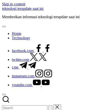
Skip to content
teknologi terupdate saat ini
Memberikan informasi teknologi terupdate saat ini
Home
Technology
facebook.com
twitter.com
t.me
instagram.com
youtube.com