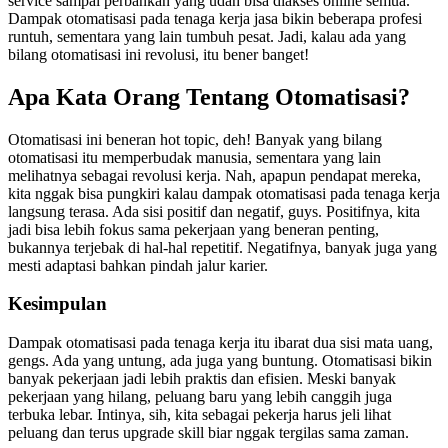
service sampai perbankan yang udah bisa diakses online semua.
Dampak otomatisasi pada tenaga kerja jasa bikin beberapa profesi
runtuh, sementara yang lain tumbuh pesat. Jadi, kalau ada yang
bilang otomatisasi ini revolusi, itu bener banget!
Apa Kata Orang Tentang Otomatisasi?
Otomatisasi ini beneran hot topic, deh! Banyak yang bilang
otomatisasi itu memperbudak manusia, sementara yang lain
melihatnya sebagai revolusi kerja. Nah, apapun pendapat mereka,
kita nggak bisa pungkiri kalau dampak otomatisasi pada tenaga kerja
langsung terasa. Ada sisi positif dan negatif, guys. Positifnya, kita
jadi bisa lebih fokus sama pekerjaan yang beneran penting,
bukannya terjebak di hal-hal repetitif. Negatifnya, banyak juga yang
mesti adaptasi bahkan pindah jalur karier.
Kesimpulan
Dampak otomatisasi pada tenaga kerja itu ibarat dua sisi mata uang,
gengs. Ada yang untung, ada juga yang buntung. Otomatisasi bikin
banyak pekerjaan jadi lebih praktis dan efisien. Meski banyak
pekerjaan yang hilang, peluang baru yang lebih canggih juga
terbuka lebar. Intinya, sih, kita sebagai pekerja harus jeli lihat
peluang dan terus upgrade skill biar nggak tergilas sama zaman.