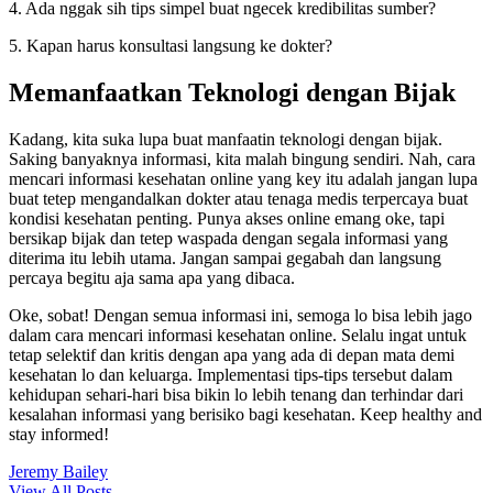
4. Ada nggak sih tips simpel buat ngecek kredibilitas sumber?
5. Kapan harus konsultasi langsung ke dokter?
Memanfaatkan Teknologi dengan Bijak
Kadang, kita suka lupa buat manfaatin teknologi dengan bijak.
Saking banyaknya informasi, kita malah bingung sendiri. Nah, cara
mencari informasi kesehatan online yang key itu adalah jangan lupa
buat tetep mengandalkan dokter atau tenaga medis terpercaya buat
kondisi kesehatan penting. Punya akses online emang oke, tapi
bersikap bijak dan tetep waspada dengan segala informasi yang
diterima itu lebih utama. Jangan sampai gegabah dan langsung
percaya begitu aja sama apa yang dibaca.
Oke, sobat! Dengan semua informasi ini, semoga lo bisa lebih jago
dalam cara mencari informasi kesehatan online. Selalu ingat untuk
tetap selektif dan kritis dengan apa yang ada di depan mata demi
kesehatan lo dan keluarga. Implementasi tips-tips tersebut dalam
kehidupan sehari-hari bisa bikin lo lebih tenang dan terhindar dari
kesalahan informasi yang berisiko bagi kesehatan. Keep healthy and
stay informed!
Jeremy Bailey
View All Posts