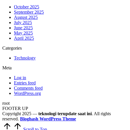
October 2025
September 2025
August 2025
July 2025
June 2025
May 2025
April 2025
Categories
Technology
Meta
Log in
Entries feed
Comments feed
WordPress.org
root
FOOTER UP
Copyright 2025 —
teknologi terupdate saat ini
. All rights
reserved.
Bloghash WordPress Theme
Scroll to Top