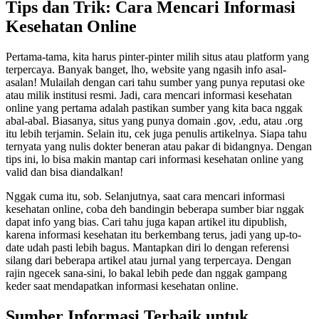
Tips dan Trik: Cara Mencari Informasi
Kesehatan Online
Pertama-tama, kita harus pinter-pinter milih situs atau platform yang
terpercaya. Banyak banget, lho, website yang ngasih info asal-
asalan! Mulailah dengan cari tahu sumber yang punya reputasi oke
atau milik institusi resmi. Jadi, cara mencari informasi kesehatan
online yang pertama adalah pastikan sumber yang kita baca nggak
abal-abal. Biasanya, situs yang punya domain .gov, .edu, atau .org
itu lebih terjamin. Selain itu, cek juga penulis artikelnya. Siapa tahu
ternyata yang nulis dokter beneran atau pakar di bidangnya. Dengan
tips ini, lo bisa makin mantap cari informasi kesehatan online yang
valid dan bisa diandalkan!
Nggak cuma itu, sob. Selanjutnya, saat cara mencari informasi
kesehatan online, coba deh bandingin beberapa sumber biar nggak
dapat info yang bias. Cari tahu juga kapan artikel itu dipublish,
karena informasi kesehatan itu berkembang terus, jadi yang up-to-
date udah pasti lebih bagus. Mantapkan diri lo dengan referensi
silang dari beberapa artikel atau jurnal yang terpercaya. Dengan
rajin ngecek sana-sini, lo bakal lebih pede dan nggak gampang
keder saat mendapatkan informasi kesehatan online.
Sumber Informasi Terbaik untuk