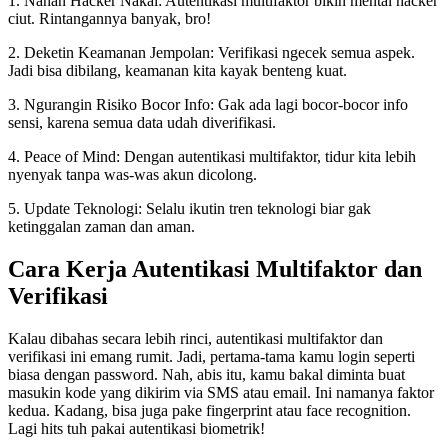
1. Nahan Hacker Nakal: Autentikasi multifaktor bikin mental hacker
ciut. Rintangannya banyak, bro!
2. Deketin Keamanan Jempolan: Verifikasi ngecek semua aspek.
Jadi bisa dibilang, keamanan kita kayak benteng kuat.
3. Ngurangin Risiko Bocor Info: Gak ada lagi bocor-bocor info
sensi, karena semua data udah diverifikasi.
4. Peace of Mind: Dengan autentikasi multifaktor, tidur kita lebih
nyenyak tanpa was-was akun dicolong.
5. Update Teknologi: Selalu ikutin tren teknologi biar gak
ketinggalan zaman dan aman.
Cara Kerja Autentikasi Multifaktor dan
Verifikasi
Kalau dibahas secara lebih rinci, autentikasi multifaktor dan
verifikasi ini emang rumit. Jadi, pertama-tama kamu login seperti
biasa dengan password. Nah, abis itu, kamu bakal diminta buat
masukin kode yang dikirim via SMS atau email. Ini namanya faktor
kedua. Kadang, bisa juga pake fingerprint atau face recognition.
Lagi hits tuh pakai autentikasi biometrik!