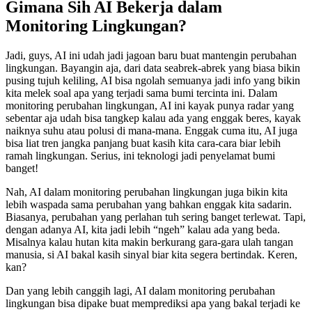
Gimana Sih AI Bekerja dalam
Monitoring Lingkungan?
Jadi, guys, AI ini udah jadi jagoan baru buat mantengin perubahan
lingkungan. Bayangin aja, dari data seabrek-abrek yang biasa bikin
pusing tujuh keliling, AI bisa ngolah semuanya jadi info yang bikin
kita melek soal apa yang terjadi sama bumi tercinta ini. Dalam
monitoring perubahan lingkungan, AI ini kayak punya radar yang
sebentar aja udah bisa tangkep kalau ada yang enggak beres, kayak
naiknya suhu atau polusi di mana-mana. Enggak cuma itu, AI juga
bisa liat tren jangka panjang buat kasih kita cara-cara biar lebih
ramah lingkungan. Serius, ini teknologi jadi penyelamat bumi
banget!
Nah, AI dalam monitoring perubahan lingkungan juga bikin kita
lebih waspada sama perubahan yang bahkan enggak kita sadarin.
Biasanya, perubahan yang perlahan tuh sering banget terlewat. Tapi,
dengan adanya AI, kita jadi lebih “ngeh” kalau ada yang beda.
Misalnya kalau hutan kita makin berkurang gara-gara ulah tangan
manusia, si AI bakal kasih sinyal biar kita segera bertindak. Keren,
kan?
Dan yang lebih canggih lagi, AI dalam monitoring perubahan
lingkungan bisa dipake buat memprediksi apa yang bakal terjadi ke