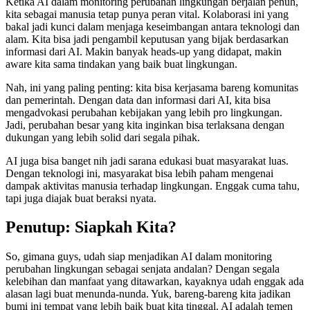
Ketika AI dalam monitoring perubahan lingkungan berjalan penuh,
kita sebagai manusia tetap punya peran vital. Kolaborasi ini yang
bakal jadi kunci dalam menjaga keseimbangan antara teknologi dan
alam. Kita bisa jadi pengambil keputusan yang bijak berdasarkan
informasi dari AI. Makin banyak heads-up yang didapat, makin
aware kita sama tindakan yang baik buat lingkungan.
Nah, ini yang paling penting: kita bisa kerjasama bareng komunitas
dan pemerintah. Dengan data dan informasi dari AI, kita bisa
mengadvokasi perubahan kebijakan yang lebih pro lingkungan.
Jadi, perubahan besar yang kita inginkan bisa terlaksana dengan
dukungan yang lebih solid dari segala pihak.
AI juga bisa banget nih jadi sarana edukasi buat masyarakat luas.
Dengan teknologi ini, masyarakat bisa lebih paham mengenai
dampak aktivitas manusia terhadap lingkungan. Enggak cuma tahu,
tapi juga diajak buat beraksi nyata.
Penutup: Siapkah Kita?
So, gimana guys, udah siap menjadikan AI dalam monitoring
perubahan lingkungan sebagai senjata andalan? Dengan segala
kelebihan dan manfaat yang ditawarkan, kayaknya udah enggak ada
alasan lagi buat menunda-nunda. Yuk, bareng-bareng kita jadikan
bumi ini tempat yang lebih baik buat kita tinggal. AI adalah temen