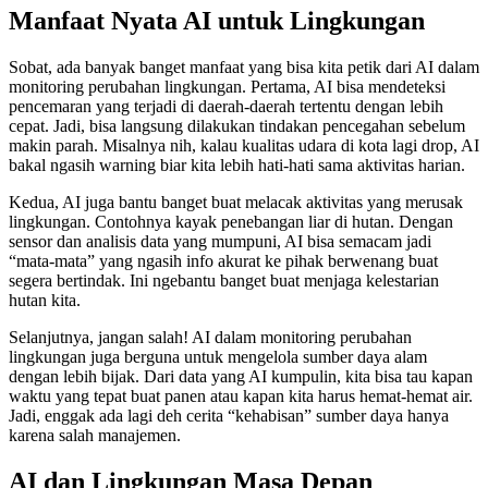
Manfaat Nyata AI untuk Lingkungan
Sobat, ada banyak banget manfaat yang bisa kita petik dari AI dalam
monitoring perubahan lingkungan. Pertama, AI bisa mendeteksi
pencemaran yang terjadi di daerah-daerah tertentu dengan lebih
cepat. Jadi, bisa langsung dilakukan tindakan pencegahan sebelum
makin parah. Misalnya nih, kalau kualitas udara di kota lagi drop, AI
bakal ngasih warning biar kita lebih hati-hati sama aktivitas harian.
Kedua, AI juga bantu banget buat melacak aktivitas yang merusak
lingkungan. Contohnya kayak penebangan liar di hutan. Dengan
sensor dan analisis data yang mumpuni, AI bisa semacam jadi
“mata-mata” yang ngasih info akurat ke pihak berwenang buat
segera bertindak. Ini ngebantu banget buat menjaga kelestarian
hutan kita.
Selanjutnya, jangan salah! AI dalam monitoring perubahan
lingkungan juga berguna untuk mengelola sumber daya alam
dengan lebih bijak. Dari data yang AI kumpulin, kita bisa tau kapan
waktu yang tepat buat panen atau kapan kita harus hemat-hemat air.
Jadi, enggak ada lagi deh cerita “kehabisan” sumber daya hanya
karena salah manajemen.
AI dan Lingkungan Masa Depan