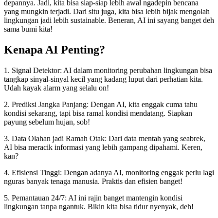
depannya. Jadi, kita bisa siap-siap lebih awal ngadepin bencana
yang mungkin terjadi. Dari situ juga, kita bisa lebih bijak mengolah
lingkungan jadi lebih sustainable. Beneran, AI ini sayang banget deh
sama bumi kita!
Kenapa AI Penting?
1. Signal Detektor: AI dalam monitoring perubahan lingkungan bisa
tangkap sinyal-sinyal kecil yang kadang luput dari perhatian kita.
Udah kayak alarm yang selalu on!
2. Prediksi Jangka Panjang: Dengan AI, kita enggak cuma tahu
kondisi sekarang, tapi bisa ramal kondisi mendatang. Siapkan
payung sebelum hujan, sob!
3. Data Olahan jadi Ramah Otak: Dari data mentah yang seabrek,
AI bisa meracik informasi yang lebih gampang dipahami. Keren,
kan?
4. Efisiensi Tinggi: Dengan adanya AI, monitoring enggak perlu lagi
nguras banyak tenaga manusia. Praktis dan efisien banget!
5. Pemantauan 24/7: AI ini rajin banget mantengin kondisi
lingkungan tanpa ngantuk. Bikin kita bisa tidur nyenyak, deh!